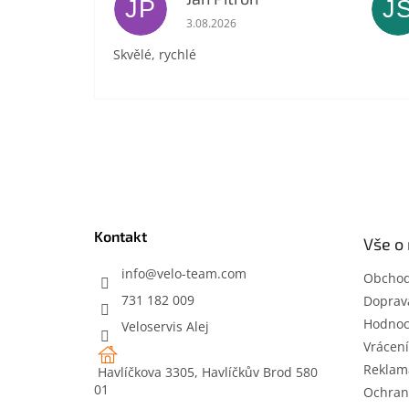
JP
J
Hodnocení obchodu je 5 z 5 hvězdič
3.08.2026
Skvělé, rychlé
Z
á
p
a
t
Kontakt
Vše o
í
info
@
velo-team.com
Obchod
731 182 009
Doprava
Hodnoc
Veloservis Alej
Vrácení
Reklam
Havlíčkova 3305, Havlíčkův Brod 580
01
Ochran