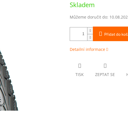
Měrná
Skladem
cena:
Můžeme doručit do:
10.08.202
Přidat do koš
Detailní informace
TISK
ZEPTAT SE