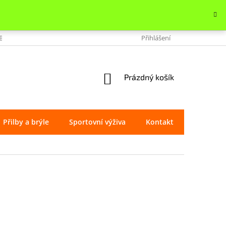
OBCHODU
VRÁCENÍ ZBOŽÍ
REKLAMACE
Přihlášení
OCHRANA OSOBNÍ
NÁKUPNÍ
Prázdný košík
KOŠÍK
Přilby a brýle
Sportovní výživa
Kontakt
Značky