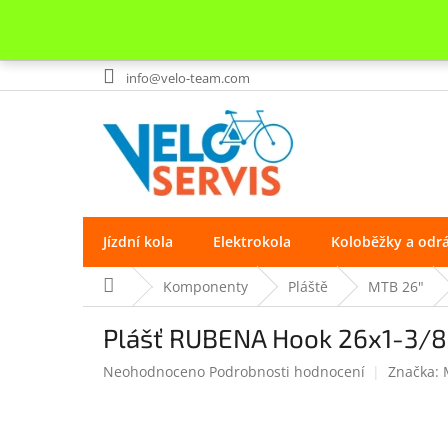
Přejít
info@velo-team.com
na
obsah
Jízdní kola
Elektrokola
Koloběžky a odr
Domů
Komponenty
Pláště
MTB 26"
Plášť RUBENA Hook 26x1-3/8
Průměrné
Neohodnoceno
Podrobnosti hodnocení
Značka:
hodnocení
produktu
je
0.0