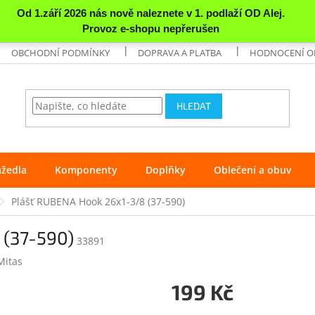
OBCHODNÍ PODMÍNKY
DOPRAVA A PLATBA
HODNOCENÍ 
HLEDAT
ážedla
Komponenty
Doplňky
Oblečení a obuv
Plášť RUBENA Hook 26x1-3/8 (37-590)
 (37-590)
33891
Mitas
199 Kč