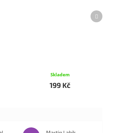
Další
produkt
Skladem
199 Kč
al
Martin Labik