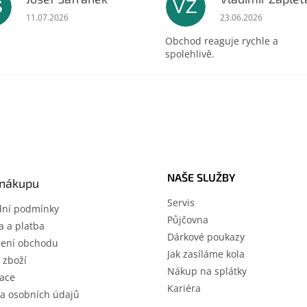
Š
VZ
ek.
Hodnocení obchodu je 5 z 5 hvězdiček.
Hodnocení obchodu 
11.07.2026
23.06.2026
Obchod reaguje rychle a
spolehlivě.
NAŠE SLUŽBY
 nákupu
Servis
ní podmínky
Půjčovna
 a platba
Dárkové poukazy
ení obchodu
Jak zasíláme kola
 zboží
Nákup na splátky
ace
Kariéra
a osobních údajů