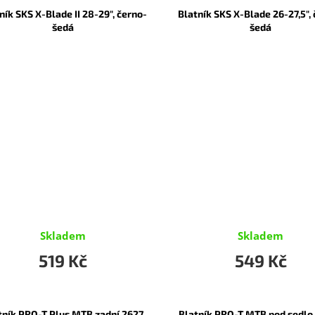
ník SKS X-Blade II 28-29", černo-
Blatník SKS X-Blade 26-27,5",
šedá
šedá
Skladem
Skladem
519 Kč
549 Kč
tník PRO-T Plus MTB zadní 2627
Blatník PRO-T MTB pod sedlo