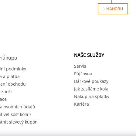
O
r
v
NAHORU
á
l
n
á
k
d
o
a
v
c
á
í
n
p
í
r
NAŠE SLUŽBY
 nákupu
v
k
Servis
ní podmínky
y
Půjčovna
v
 a platba
ý
Dárkové poukazy
ení obchodu
p
Jak zasíláme kola
 zboží
i
Nákup na splátky
s
ace
u
Kariéra
a osobních údajů
it velikost kola ?
atnit slevový kupón