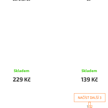
Skladem
Skladem
229 Kč
139 Kč
NAČÍST DALŠÍ 3
S
1
2
t