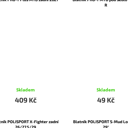
R
Skladem
Skladem
409 Kč
49 Kč
tník POLISPORT X-Fighter zadní
Blatník POLISPORT S-Mud Lo
26/27,5/29
29"