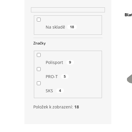
n
e
n
V
n
í
ý
í
Bla
p
p
p
a
i
r
Na skladě
18
n
s
o
e
p
d
Značky
l
r
u
o
k
d
t
Polisport
9
u
ů
k
PRO-T
5
t
ů
SKS
4
Položek k zobrazení:
18