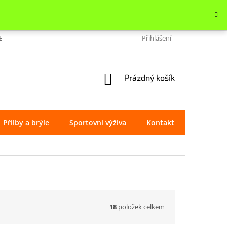
OBCHODU
VRÁCENÍ ZBOŽÍ
REKLAMACE
Přihlášení
OCHRANA OSOBNÍ
NÁKUPNÍ
Prázdný košík
KOŠÍK
Přilby a brýle
Sportovní výživa
Kontakt
Značky
18
položek celkem