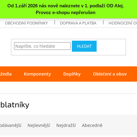
OBCHODNÍ PODMÍNKY
DOPRAVA A PLATBA
HODNOCENÍ 
HLEDAT
ážedla
Komponenty
Doplňky
Oblečení a obuv
 blatníky
odávanější
Nejlevnější
Nejdražší
Abecedně