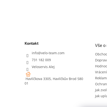
Z
á
p
a
t
Kontakt
Vše o
í
info
@
velo-team.com
Obchod
731 182 009
Doprava
Hodnoc
Veloservis Alej
Vrácení
Reklam
Havlíčkova 3305, Havlíčkův Brod 580
01
Ochran
Jak zvol
Jak upl