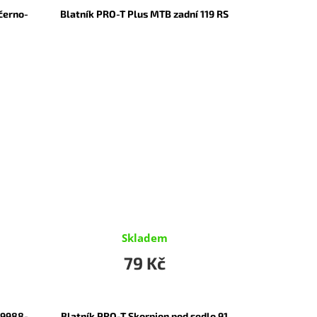
 černo-
Blatník PRO-T Plus MTB zadní 119 RS
Skladem
79 Kč
 9988-
Blatník PRO-T Skorpion pod sedlo 91