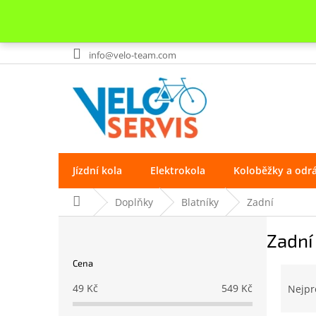
Přejít
info@velo-team.com
na
obsah
Jízdní kola
Elektrokola
Koloběžky a odr
Domů
Doplňky
Blatníky
Zadní
P
Zadní
o
s
Cena
t
Ř
r
a
49
Kč
549
Kč
Nejpr
a
z