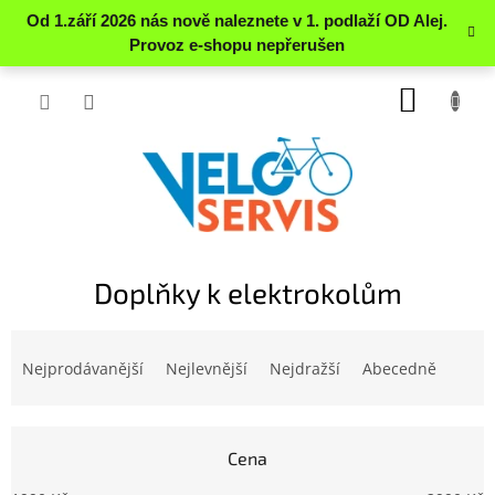
Přejít
NÁKUP
na
obsah
KOŠÍK
Doplňky k elektrokolům
Ř
a
Nejprodávanější
Nejlevnější
Nejdražší
Abecedně
z
e
n
Cena
í
p