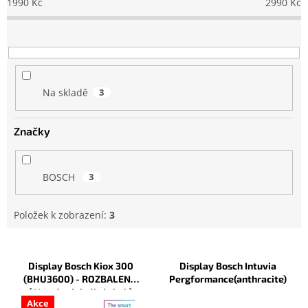
1990
Kč
2990
Kč
r
o
d
u
k
t
Na skladě
3
ů
Značky
BOSCH
3
Položek k zobrazení:
3
V
ý
Display Bosch Kiox 300
Display Bosch Intuvia
p
(BHU3600) - ROZBALENO
Pergformance(anthracite)
i
( Nemá originální obal )
Akce