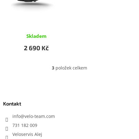
Skladem
2 690 Kč
3
položek celkem
O
v
l
Z
á
á
d
p
a
a
Kontakt
c
t
í
í
info
@
velo-team.com
p
r
731 182 009
v
Veloservis Alej
k