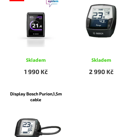
s
p
r
o
d
u
k
t
ů
Skladem
Skladem
1 990 Kč
2 990 Kč
Display Bosch Purion,1,5m
cable