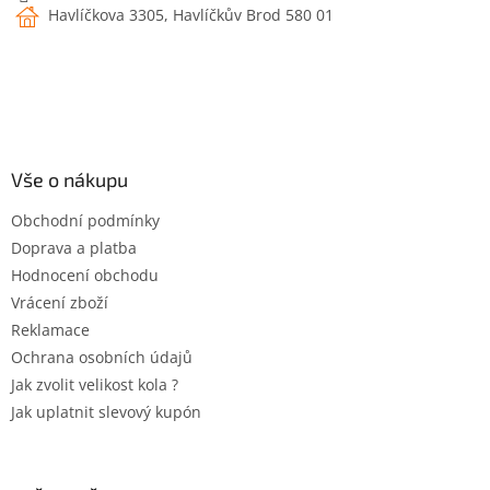
y
Havlíčkova 3305, Havlíčkův Brod 580 01
v
ý
p
i
s
u
Vše o nákupu
Obchodní podmínky
Doprava a platba
Hodnocení obchodu
Vrácení zboží
Reklamace
Ochrana osobních údajů
Jak zvolit velikost kola ?
Jak uplatnit slevový kupón