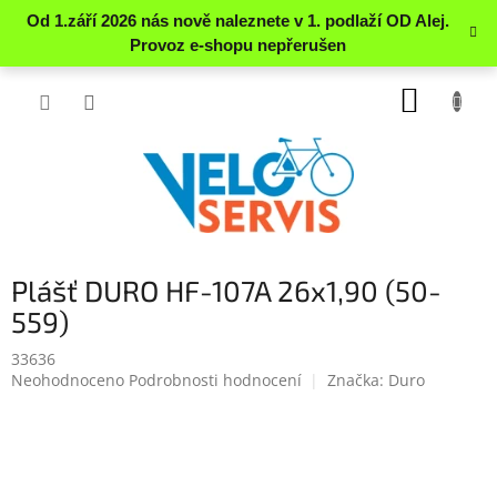
Přejít
NÁKUP
na
obsah
KOŠÍK
Plášť DURO HF-107A 26x1,90 (50-
559)
33636
Průměrné
Neohodnoceno
Podrobnosti hodnocení
Značka:
Duro
hodnocení
produktu
je
0.0
z