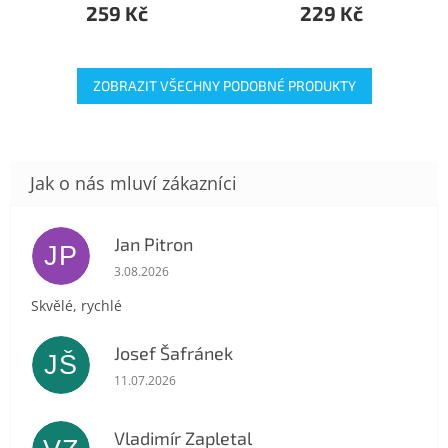
259 Kč
229 Kč
ZOBRAZIT VŠECHNY PODOBNÉ PRODUKTY
Jan Pitron
JP
Hodnocení obchodu je 5 z 5 hvězdiček.
3.08.2026
Skvělé, rychlé
Josef Šafránek
JŠ
Hodnocení obchodu je 5 z 5 hvězdiček.
11.07.2026
Vladimír Zapletal