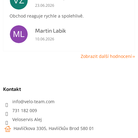
VZ
Hodnocení obchodu je 5 z 5 hvězdiček.
23.06.2026
Obchod reaguje rychle a spolehlivě.
Martin Labik
ML
Hodnocení obchodu je 5 z 5 hvězdiček.
10.06.2026
Zobrazit další hodnocení
Z
á
p
a
Kontakt
t
í
info
@
velo-team.com
731 182 009
Veloservis Alej
Havlíčkova 3305, Havlíčkův Brod 580 01