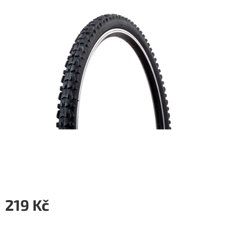
5
hvězdiček.
219 Kč
Měrná