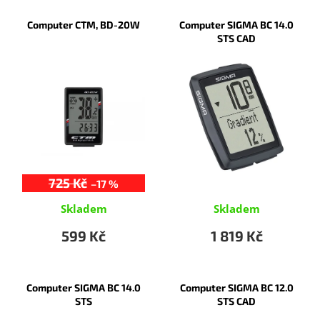
V
ý
Computer CTM, BD-20W
Computer SIGMA BC 14.0
p
STS CAD
i
s
p
r
o
d
u
k
t
725 Kč
–17 %
ů
Skladem
Skladem
599 Kč
1 819 Kč
Computer SIGMA BC 14.0
Computer SIGMA BC 12.0
STS
STS CAD