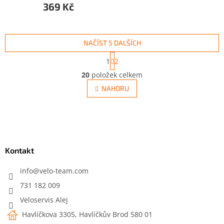
369 Kč
NAČÍST 5 DALŠÍCH
S
1
2
t
O
r
20
položek celkem
v
á
l
NAHORU
n
á
k
d
o
v
Z
a
á
c
á
n
í
p
í
p
a
Kontakt
r
t
v
í
info
@
velo-team.com
k
y
731 182 009
v
Veloservis Alej
ý
p
Havlíčkova 3305, Havlíčkův Brod 580 01
i