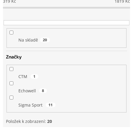
319
Kč
1819
Kč
r
o
d
u
k
t
Na skladě
20
ů
Značky
CTM
1
Echowell
8
Sigma Sport
11
Položek k zobrazení:
20