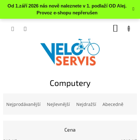
Přejít
NÁKUP
na
obsah
KOŠÍK
Computery
Ř
a
Nejprodávanější
Nejlevnější
Nejdražší
Abecedně
z
e
n
Cena
í
p