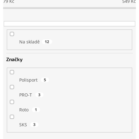
79
Kč
549
Kč
r
o
d
u
k
t
Na skladě
12
ů
Značky
Polisport
5
PRO-T
3
Roto
1
SKS
3