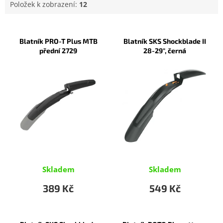
Položek k zobrazení:
12
V
ý
Blatník PRO-T Plus MTB
Blatník SKS Shockblade II
p
přední 2729
28-29", černá
i
s
p
r
o
d
u
k
t
ů
Skladem
Skladem
389 Kč
549 Kč