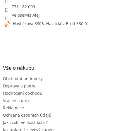
r
731 182 009
v
Veloservis Alej
k
y
Havlíčkova 3305, Havlíčkův Brod 580 01
v
ý
p
i
s
u
Vše o nákupu
Obchodní podmínky
Doprava a platba
Hodnocení obchodu
Vrácení zboží
Reklamace
Ochrana osobních údajů
Jak zvolit velikost kola ?
Jak uplatnit slevový kupón