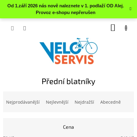
Přejít
NÁKUP
na
obsah
KOŠÍK
Přední blatníky
Ř
a
Nejprodávanější
Nejlevnější
Nejdražší
Abecedně
z
e
n
Cena
í
p