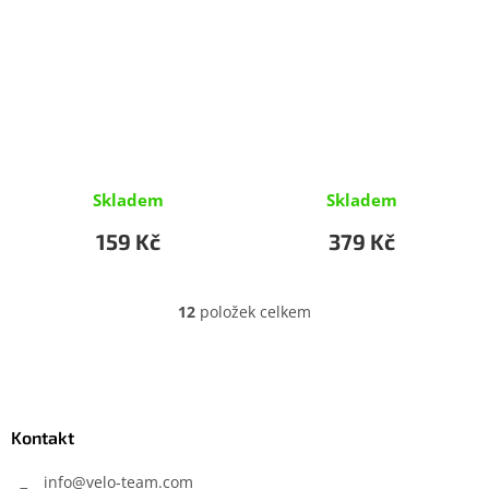
Skladem
Skladem
159 Kč
379 Kč
12
položek celkem
O
v
l
Z
á
á
d
p
a
a
Kontakt
c
t
í
í
info
@
velo-team.com
p