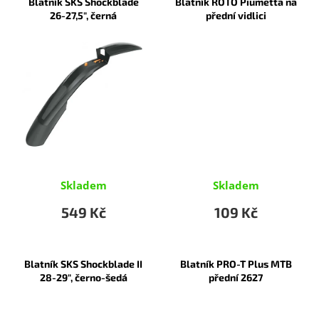
Blatník SKS Shockblade
Blatník ROTO Piumetta na
26-27,5", černá
přední vidlici
Skladem
Skladem
549 Kč
109 Kč
Blatník SKS Shockblade II
Blatník PRO-T Plus MTB
28-29", černo-šedá
přední 2627