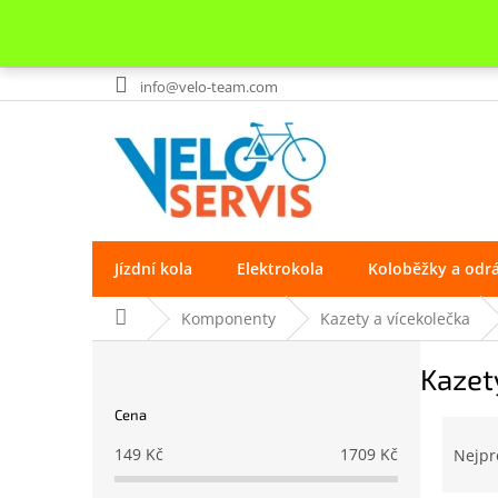
Přejít
info@velo-team.com
na
obsah
Jízdní kola
Elektrokola
Koloběžky a odr
Domů
Komponenty
Kazety a vícekolečka
P
Kazet
o
s
Cena
t
Ř
r
a
149
Kč
1709
Kč
Nejpr
a
z