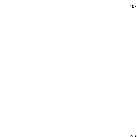
10-
9-t