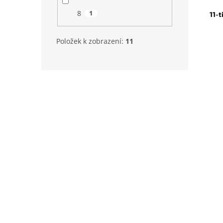
8
1
11-
Položek k zobrazení:
11