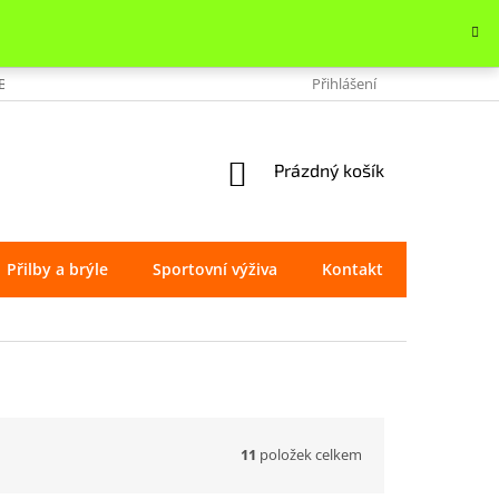
OBCHODU
VRÁCENÍ ZBOŽÍ
REKLAMACE
Přihlášení
OCHRANA OSOBNÍ
NÁKUPNÍ
Prázdný košík
KOŠÍK
Přilby a brýle
Sportovní výživa
Kontakt
Značky
11
položek celkem