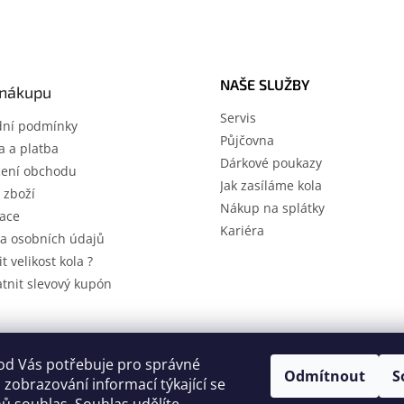
l
á
d
a
c
NAŠE SLUŽBY
í
 nákupu
p
Servis
r
ní podmínky
Půjčovna
v
 a platba
k
Dárkové poukazy
ení obchodu
y
Jak zasíláme kola
v
 zboží
Nákup na splátky
ý
ace
p
Kariéra
a osobních údajů
i
s
it velikost kola ?
u
atnit slevový kupón
A
od Vás potřebuje pro správné
Odmítnout
S
 zobrazování informací týkající se