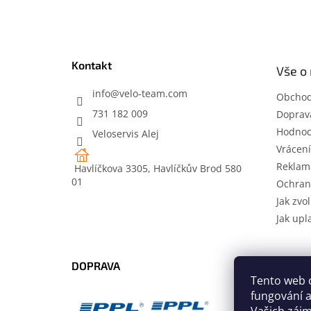
á
p
a
t
Kontakt
Vše o
í
info
@
velo-team.com
Obchod
731 182 009
Doprava
Hodnoc
Veloservis Alej
Vrácení
Reklam
Havlíčkova 3305, Havlíčkův Brod 580
01
Ochran
Jak zvol
Jak upl
DOPRAVA
PLATB
Tento web 
fungování a