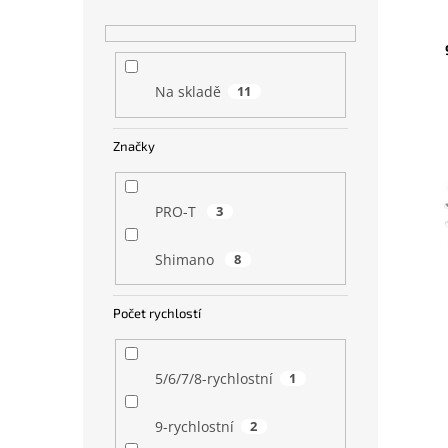
n
e
n
V
n
í
ý
í
p
p
p
a
i
r
Na skladě
11
n
s
o
e
p
d
Značky
l
r
u
o
k
d
t
PRO-T
3
u
ů
k
Shimano
8
t
ů
Počet rychlostí
5/6/7/8-rychlostní
1
9-rychlostní
2