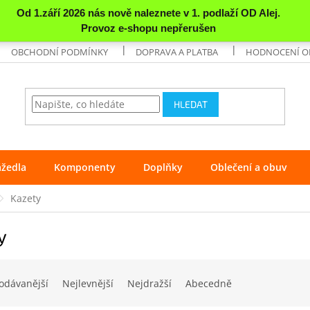
OBCHODNÍ PODMÍNKY
DOPRAVA A PLATBA
HODNOCENÍ 
HLEDAT
ážedla
Komponenty
Doplňky
Oblečení a obuv
Kazety
y
odávanější
Nejlevnější
Nejdražší
Abecedně