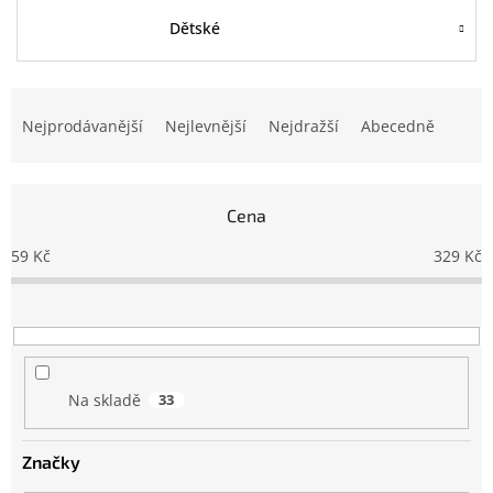
Dětské
Ř
a
Nejprodávanější
Nejlevnější
Nejdražší
Abecedně
z
e
n
Cena
í
p
59
Kč
329
Kč
r
o
d
u
k
t
Na skladě
33
ů
Značky