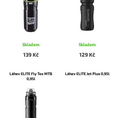
r
o
d
u
k
t
ů
Skladem
Skladem
139 Kč
129 Kč
Láhev ELITE Fly Tex MTB
Láhev ELITE Jet Plus 0,95l
0,95l