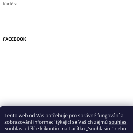
Kariéra
FACEBOOK
Tento web od Vás potřebuje pro správné fungování a
zobrazování informací týkající se Vašich zájmů
souhlas
.
Vytvořil Shoptet
Souhlas udělíte kliknutím na tlačítko
„
Souhlasím" nebo