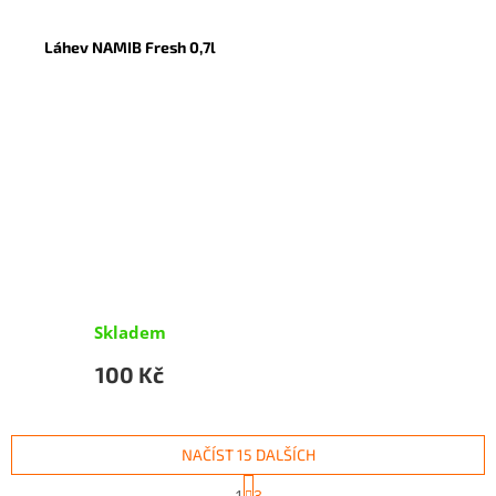
Láhev NAMIB Fresh 0,7l
Skladem
100 Kč
NAČÍST 15 DALŠÍCH
S
1
3