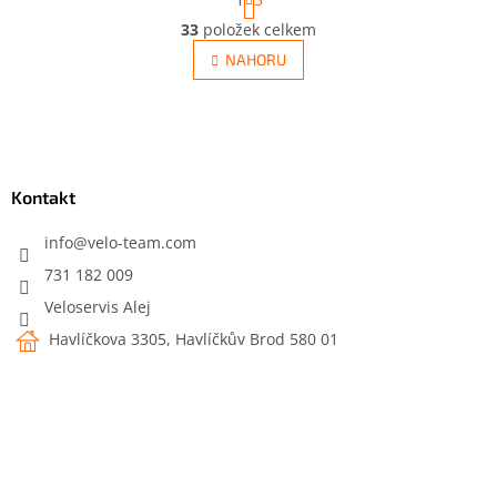
t
O
r
33
položek celkem
v
á
l
NAHORU
n
á
k
d
o
v
Z
a
á
c
á
n
í
p
í
p
a
Kontakt
r
t
v
í
info
@
velo-team.com
k
y
731 182 009
v
Veloservis Alej
ý
p
Havlíčkova 3305, Havlíčkův Brod 580 01
i
s
u