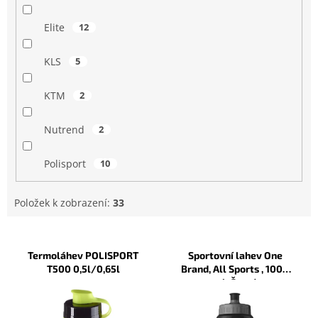
Elite
12
KLS
5
KTM
2
Nutrend
2
Polisport
10
Položek k zobrazení:
33
V
ý
Termoláhev POLISPORT
Sportovní lahev One
p
T500 0,5l/0,65l
Brand, All Sports , 1000
i
ml, Černá
s
p