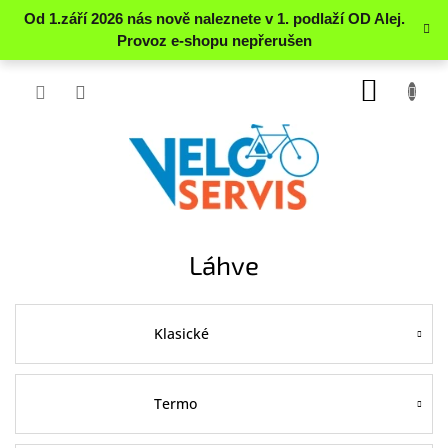
Přejít
NÁKUP
na
obsah
KOŠÍK
Láhve
Klasické
Termo