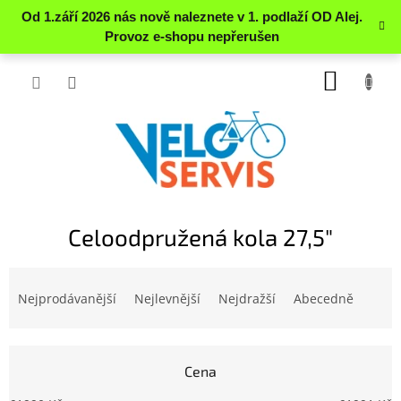
Přejít
NÁKUP
na
obsah
KOŠÍK
Celoodpružená kola 27,5"
Ř
a
Nejprodávanější
Nejlevnější
Nejdražší
Abecedně
z
e
n
Cena
í
p