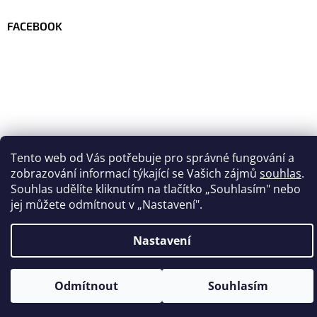
FACEBOOK
Tento web od Vás potřebuje pro správné fungování a
zobrazování informací týkající se Vašich zájmů
souhlas
.
Souhlas udělíte kliknutím na tlačítko
„
Souhlasím" nebo
jej můžete odmítnout v „Nastavení".
Vytvořil Shoptet
Nastavení
Copyright 2026
Velo-team.com
. Všechna práva vyhrazena.
Odmítnout
Souhlasím
Upravit nastavení cookies