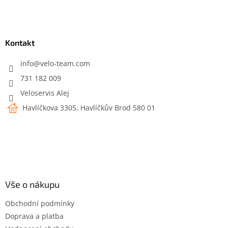
l
Z
á
á
d
p
a
a
Kontakt
c
t
í
í
info
@
velo-team.com
p
r
731 182 009
v
Veloservis Alej
k
y
Havlíčkova 3305, Havlíčkův Brod 580 01
v
ý
p
i
s
u
Vše o nákupu
Obchodní podmínky
Doprava a platba