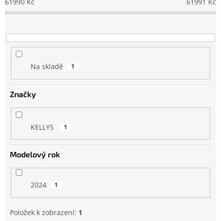
61990
Kč
61991
Kč
r
o
d
u
k
t
Na skladě
1
ů
Značky
KELLYS
1
Modelový rok
2024
1
Položek k zobrazení:
1