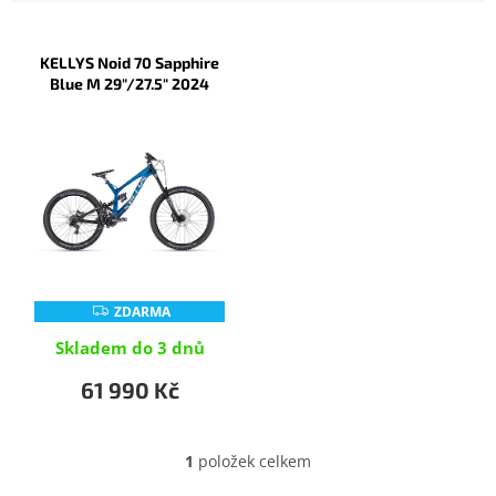
V
ý
KELLYS Noid 70 Sapphire
p
Blue M 29"/27.5" 2024
i
s
p
r
o
d
u
k
t
ZDARMA
Z
ů
D
A
Skladem do 3 dnů
R
M
61 990 Kč
A
1
položek celkem
O
v