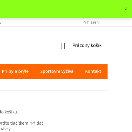
OBCHODU
VRÁCENÍ ZBOŽÍ
REKLAMACE
Přihlášení
OCHRANA OSOBNÍ
NÁKUPNÍ
Prázdný košík
KOŠÍK
Přilby a brýle
Sportovní výživa
Kontakt
Značky
do košíku.
rďte tlačítkem "Přidat
dnávky