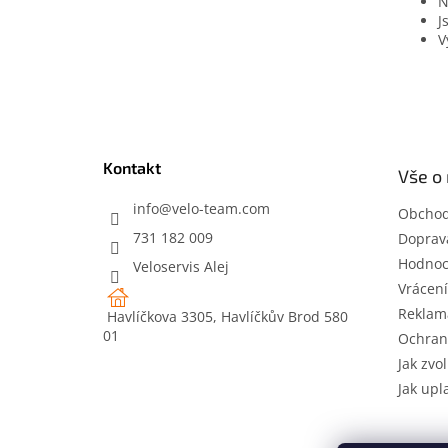
N
J
V
Z
á
p
a
t
Kontakt
Vše o
í
info
@
velo-team.com
Obchod
731 182 009
Doprava
Hodnoc
Veloservis Alej
Vrácení
Reklam
Havlíčkova 3305, Havlíčkův Brod 580
01
Ochran
Jak zvol
Jak upl