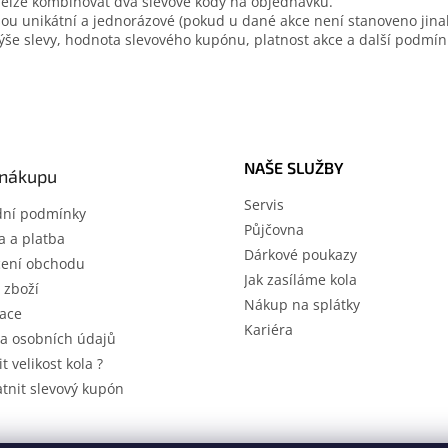
elze kombinovat dva slevové kódy na objednávku.
sou unikátní a jednorázové (pokud u dané akce není stanoveno jinak
ýše slevy, hodnota slevového kupónu, platnost akce a další podmín
NAŠE SLUŽBY
 nákupu
Servis
ní podmínky
Půjčovna
 a platba
Dárkové poukazy
ení obchodu
Jak zasíláme kola
 zboží
Nákup na splátky
ace
Kariéra
a osobních údajů
it velikost kola ?
atnit slevový kupón