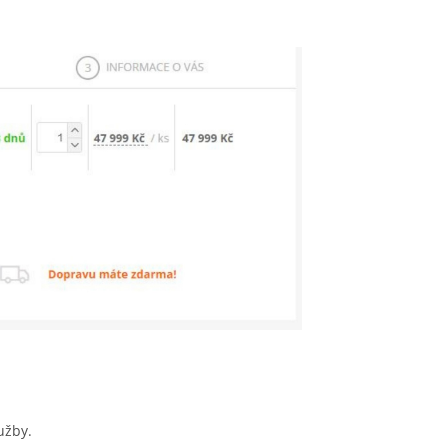
užby.