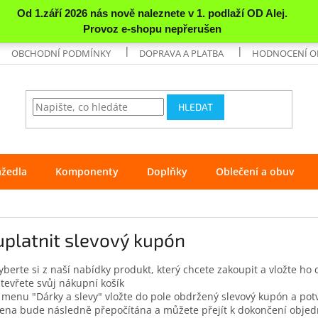
OBCHODNÍ PODMÍNKY
DOPRAVA A PLATBA
HODNOCENÍ 
HLEDAT
ážedla
Komponenty
Doplňky
Oblečení a obuv
uplatnit slevový kupón
yberte si z naší nabídky produkt, který chcete zakoupit a vložte ho 
tevřete svůj nákupní košík
 menu "Dárky a slevy" vložte do pole obdržený slevový kupón a potv
ena bude následně přepočítána a můžete přejít k dokončení obje