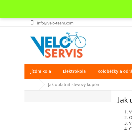
Přejít
info@velo-team.com
na
obsah
Jízdní kola
Elektrokola
Koloběžky a odr
Domů
Jak uplatnit slevový kupón
P
Jak 
o
s
V
t
O
r
V
a
C