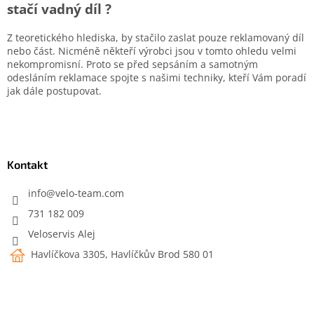
stačí vadný díl ?
Z teoretického hlediska, by stačilo zaslat pouze reklamovaný díl
nebo část. Nicméně někteří výrobci jsou v tomto ohledu velmi
nekompromisní. Proto se před sepsáním a samotným
odesláním reklamace spojte s našimi techniky, kteří Vám poradí
jak dále postupovat.
Z
á
p
a
Kontakt
t
í
info
@
velo-team.com
731 182 009
Veloservis Alej
Havlíčkova 3305, Havlíčkův Brod 580 01