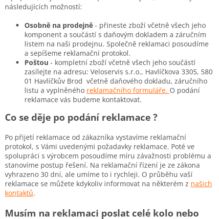
následujících možností:
Osobně na prodejně
- přineste zboží včetně všech jeho
komponent a součástí s daňovým dokladem a záručním
listem na naši prodejnu. Společně reklamaci posoudíme
a sepíšeme reklamační protokol.
Poštou
- kompletní zboží včetně všech jeho součástí
zasílejte na adresu:
Veloservis s.r.o., Havlíčkova 3305, 580
01 Havlíčkův Brod včetně daňového dokladu, záručního
listu a vyplněného
reklamačního formuláře.
O podání
reklamace vás budeme kontaktovat.
Co se děje po podání reklamace ?
Po přijetí reklamace od zákazníka vystavíme reklamační
protokol, s Vámi uvedenými požadavky reklamace. Poté ve
spolupráci s výrobcem posoudíme míru závažnosti problému a
stanovíme postup řešení. Na reklamační řízení je ze zákona
vyhrazeno 30 dní, ale umíme to i rychleji. O průběhu vaší
reklamace se můžete kdykoliv informovat na některém z
našich
kontaktů
.
Musím na reklamaci poslat celé kolo nebo