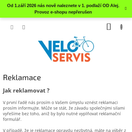
Přejít
NÁKUP
na
obsah
KOŠÍK
Reklamace
Jak reklamovat ?
V první řadě nás prosím o Vašem úmyslu vznést reklamaci
prosím informujte. Může se stát, že závadu společnými silami
vyřešíme bez toho, aniž by bylo nutné vyplňovat reklamační
formulář.
V případě, že je reklamace opravdu nezbytná, máte na výběr z