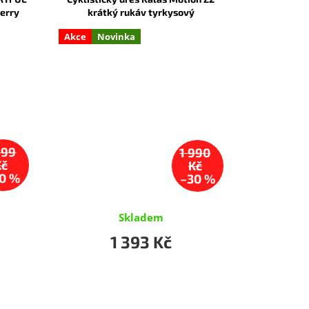
berry
krátký rukáv tyrkysový
Akce
Novinka
699
1 990
Kč
Kč
0 %
–30 %
Skladem
1 393 Kč