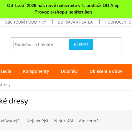
OBCHODNÍ PODMÍNKY
DOPRAVA A PLATBA
HODNOCENÍ 
HLEDAT
ážedla
Komponenty
Doplňky
Oblečení a obuv
dresy
é dresy
odávanější
Nejlevnější
Nejdražší
Abecedně