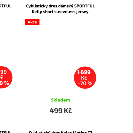
ORTFUL
Cyklistický dres dámský SPORTFUL
Kelly short sleeveless jersey,
cyclamen
Akce
799
1 699
Kč
Kč
9 %
–70 %
Skladem
499 Kč
ORTFUL
Cyklistický dres Kalas Motion Z2