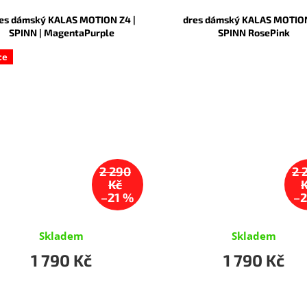
es dámský KALAS MOTION Z4 |
dres dámský KALAS MOTIO
SPINN | MagentaPurple
SPINN RosePink
ce
2 290
2 
Kč
–21 %
–2
Skladem
Skladem
1 790 Kč
1 790 Kč