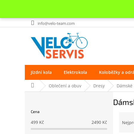
Přejít
info@velo-team.com
na
obsah
Jízdní kola
Elektrokola
Koloběžky a odr
Domů
Oblečení a obuv
Dresy
Dámské 
P
Dámsk
o
s
Cena
t
Ř
r
a
499
Kč
2490
Kč
Nejpr
a
z