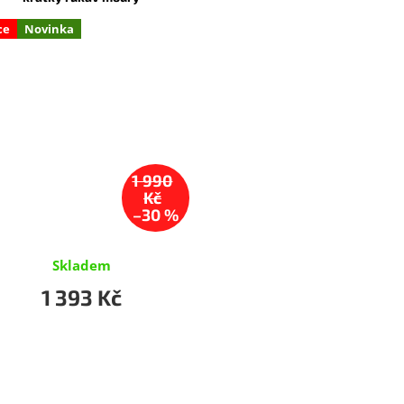
ce
Novinka
1 990
Kč
–30 %
Skladem
1 393 Kč
O
v
l