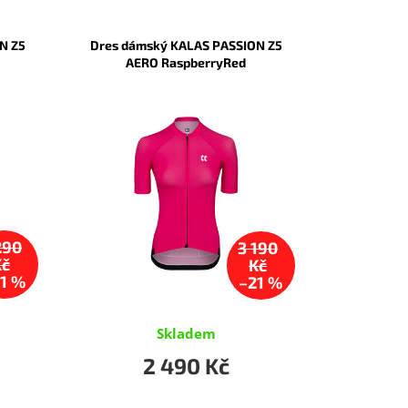
N Z5
Dres dámský KALAS PASSION Z5
AERO RaspberryRed
290
3 190
Kč
Kč
1 %
–21 %
Skladem
2 490 Kč