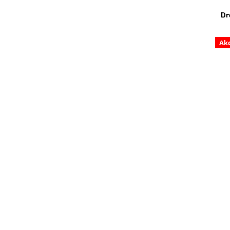
Dr
Ak