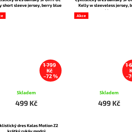
y short sleeve jersey, berry blue
Kelly w sleeveless jersey, 
blue
ce
Akce
1 799
1 
Kč
–72 %
–7
Skladem
Skladem
499 Kč
499 Kč
klistický dres Kalas Motion Z2
krátký rukáv modrý