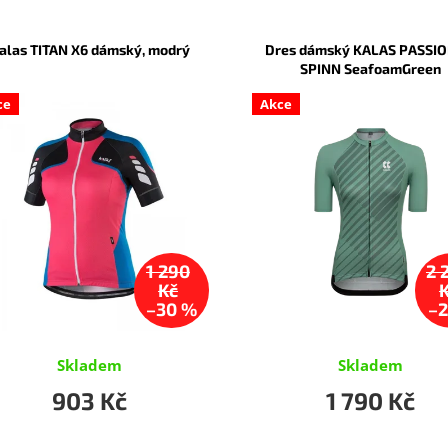
alas TITAN X6 dámský, modrý
Dres dámský KALAS PASSIO
SPINN SeafoamGreen
ce
Akce
1 290
2 
Kč
–30 %
–2
Skladem
Skladem
903 Kč
1 790 Kč