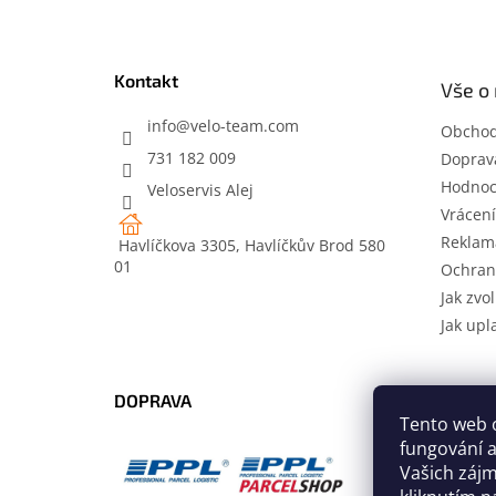
á
p
a
t
Kontakt
Vše o
í
info
@
velo-team.com
Obchod
731 182 009
Doprava
Hodnoc
Veloservis Alej
Vrácení
Reklam
Havlíčkova 3305, Havlíčkův Brod 580
01
Ochran
Jak zvol
Jak upl
DOPRAVA
PLATB
Tento web 
fungování a
Vašich záj