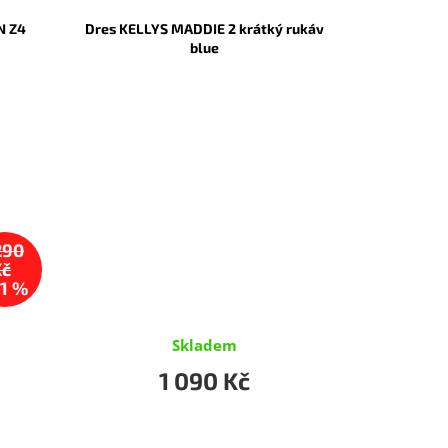
N Z4
Dres KELLYS MADDIE 2 krátký rukáv
blue
290
Kč
1 %
Skladem
1 090 Kč