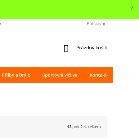
OBCHODU
VRÁCENÍ ZBOŽÍ
REKLAMACE
Přihlášení
OCHRANA OSOBNÍ
NÁKUPNÍ
Prázdný košík
KOŠÍK
Přilby a brýle
Sportovní výživa
Kontakt
Značky
13
položek celkem