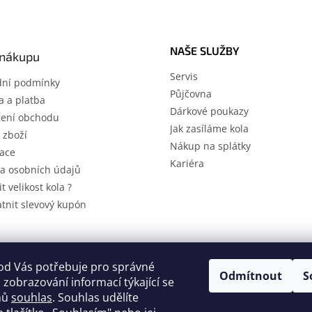
á
d
a
c
NAŠE SLUŽBY
í
 nákupu
p
Servis
r
ní podmínky
Půjčovna
v
 a platba
k
Dárkové poukazy
ení obchodu
y
Jak zasíláme kola
v
 zboží
Nákup na splátky
ý
ace
p
Kariéra
a osobních údajů
i
s
it velikost kola ?
u
atnit slevový kupón
A
od Vás potřebuje pro správné
Odmítnout
S
 zobrazování informací týkající se
mů
souhlas
. Souhlas udělíte