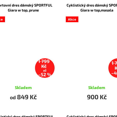
ortovní dres dámský SPORTFUL
Cyklistický dres dámský SP
Giara w top, prune
Giara w top,masala
ce
Akce
1 799
1 
Kč
až
–4
–52 %
Skladem
Skladem
849 Kč
900 Kč
od
listický dres dámský SPORTFUL
Cyklistický dres dámský SP