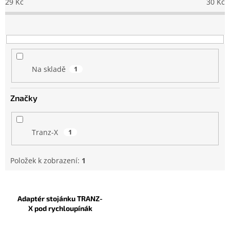
29
Kč
30
Kč
r
o
d
u
k
t
Na skladě
1
ů
Značky
Tranz-X
1
Položek k zobrazení:
1
V
ý
Adaptér stojánku TRANZ-
p
X pod rychloupínák
i