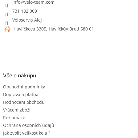
í
info
@
velo-team.com
p
r
731 182 009
v
Veloservis Alej
k
y
Havlíčkova 3305, Havlíčkův Brod 580 01
v
ý
p
i
s
u
Vše o nákupu
Obchodní podmínky
Doprava a platba
Hodnocení obchodu
Vrácení zboží
Reklamace
Ochrana osobních údajů
Jak zvolit velikost kola ?