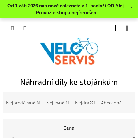
Přejít
NÁKUP
na
obsah
KOŠÍK
Náhradní díly ke stojánkům
Ř
a
Nejprodávanější
Nejlevnější
Nejdražší
Abecedně
z
e
n
Cena
í
p