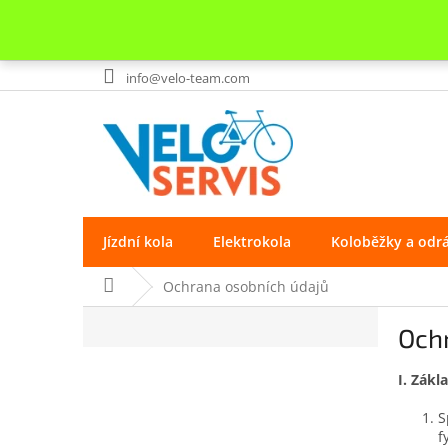
Přejít
info@velo-team.com
na
obsah
Jízdní kola
Elektrokola
Koloběžky a odr
Domů
Ochrana osobních údajů
P
Och
o
s
I.
Zákla
t
r
S
a
f