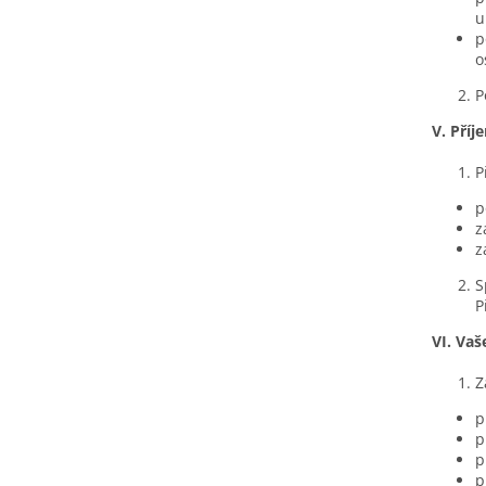
u
p
o
P
V.
Příj
P
p
z
z
S
P
VI.
Vaš
Z
p
p
p
p