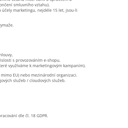
končení smluvního vztahu).
čely marketingu, nejdéle 15 let, jsou-li
vymaže.
mlouvy,
vislosti s provozováním e-shopu,
, které využíváme k marketingovým kampaním).
 mimo EU) nebo mezinárodní organizaci.
gových služeb / cloudových služeb.
racování dle čl. 18 GDPR.