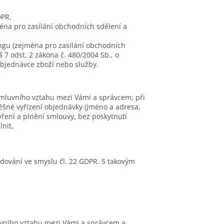
DPR,
na pro zasílání obchodních sdělení a
ngu (zejména pro zasílání obchodních
§ 7 odst. 2 zákona č. 480/2004 Sb., o
objednávce zboží nebo služby.
 smluvního vztahu mezi Vámi a správcem; při
ěšné vyřízení objednávky (jméno a adresa,
ření a plnění smlouvy, bez poskytnutí
lnit,
dování ve smyslu čl. 22 GDPR. S takovým
uvního vztahu mezi Vámi a správcem a