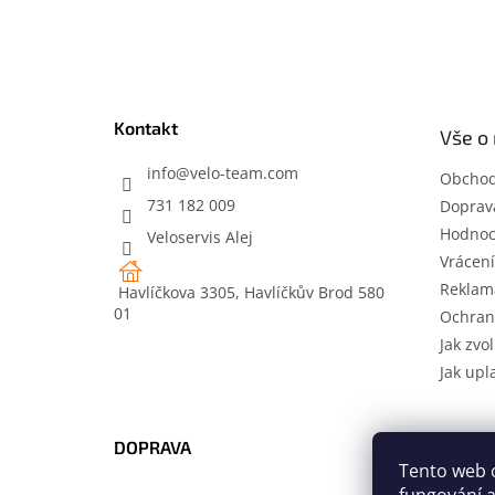
Z
á
p
a
t
Kontakt
Vše o
í
info
@
velo-team.com
Obchod
731 182 009
Doprava
Hodnoc
Veloservis Alej
Vrácení
Reklam
Havlíčkova 3305, Havlíčkův Brod 580
01
Ochran
Jak zvol
Jak upl
DOPRAVA
PLATB
Tento web 