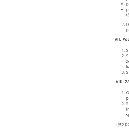
p
p
t
D
p
VII.
Po
S
S
z
k
S
VIII.
Z
O
p
S
i
s
Tyto p