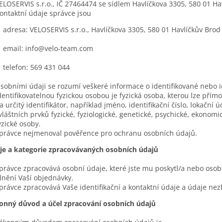
ELOSERVIS s.r.o., IČ 27464474 se sídlem Havlíčkova 3305, 580 01 Hav
ontaktní údaje správce jsou
: VELOSERVIS s.r.o., Havlíčkova 3305, 580 01 Havlíčkův Brod
: info@velo-team.com
on: 569 431 044
sobními údaji se rozumí veškeré informace o identifikované nebo id
dentifikovatelnou fyzickou osobou je fyzická osoba, kterou lze pří
a určitý identifikátor, například jméno, identifikační číslo, lokační ú
vláštních prvků fyzické, fyziologické, genetické, psychické, ekonomi
yzické osoby.
právce nejmenoval pověřence pro ochranu osobních údajů.
je a kategorie zpracovávaných osobních údajů
právce zpracovává osobní údaje, které jste mu poskytl/a nebo osobn
lnění Vaší objednávky.
právce zpracovává Vaše identifikační a kontaktní údaje a údaje ne
onný důvod a účel zpracování osobních údajů