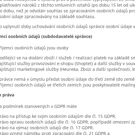
platňování nároků z těchto smluvních vztahů (po dobu 15 let od u
o dobu, než je odvolán souhlas se zpracováním osobních údajů pro ú
sobní údaje zpracovávány na základě souhlasu.
o uplynutí doby uchovávání osobních údajů správce osobní údaje 
emci osobních údajů (subdodavatelé správce)
říjemci osobních údajů jsou osoby
odílející se na dodání zboží / služeb / realizaci plateb na základě s
ajišťující služby provozování e-shopu (Shoptet) a další služby v sou
ajišťující marketingové služby (Heureka, Zbozi a další společnosti
právce nemá v úmyslu předat osobní údaje do třetí země (do země
říjemci osobních údajů ve třetích zemích jsou poskytovatelé mailin
e práva
a podmínek stanovených v GDPR máte
rávo na přístup ke svým osobním údajům dle čl. 15 GDPR,
rávo opravu osobních údajů dle čl. 16 GDPR, popřípadě omezení zp
rávo na výmaz osobních údajů dle čl. 17 GDPR.
rávo vznést námitku proti zpracování dle čl. 21 GDPR a