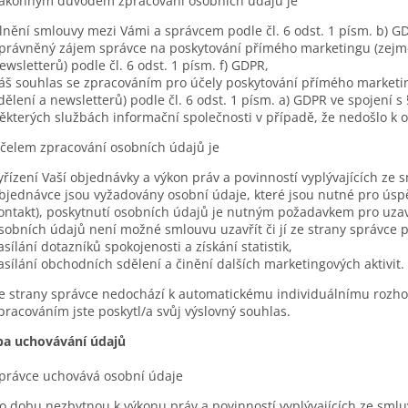
ákonným důvodem zpracování osobních údajů je
lnění smlouvy mezi Vámi a správcem podle čl. 6 odst. 1 písm. b) G
právněný zájem správce na poskytování přímého marketingu (zejmé
ewsletterů) podle čl. 6 odst. 1 písm. f) GDPR,
áš souhlas se zpracováním pro účely poskytování přímého marketi
dělení a newsletterů) podle čl. 6 odst. 1 písm. a) GDPR ve spojení s 
ěkterých službách informační společnosti v případě, že nedošlo k 
čelem zpracování osobních údajů je
yřízení Vaší objednávky a výkon práv a povinností vyplývajících ze
bjednávce jsou vyžadovány osobní údaje, které jsou nutné pro úsp
ontakt), poskytnutí osobních údajů je nutným požadavkem pro uzav
sobních údajů není možné smlouvu uzavřít či jí ze strany správce p
asílání dotazníků spokojenosti a získání statistik,
asílání obchodních sdělení a činění dalších marketingových aktivit.
e strany správce nedochází k automatickému individuálnímu rozho
pracováním jste poskytl/a svůj výslovný souhlas.
a uchovávání údajů
právce uchovává osobní údaje
o dobu nezbytnou k výkonu práv a povinností vyplývajících ze sml