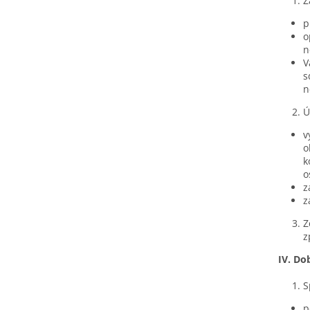
Z
p
o
n
V
s
n
Ú
v
o
k
o
z
z
Z
z
IV.
Dob
S
p