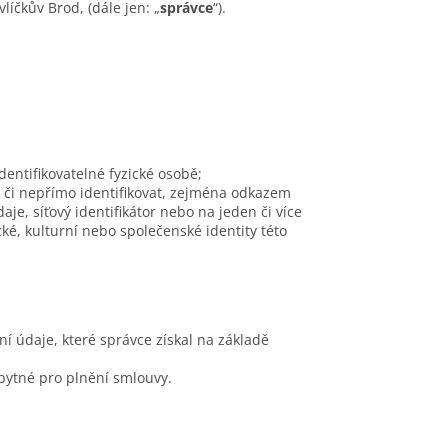
líčkův Brod, (dále jen: „
správce
“).
entifikovatelné fyzické osobě;
mo či nepřímo identifikovat, zejména odkazem
daje, síťový identifikátor nebo na jeden či více
cké, kulturní nebo společenské identity této
í údaje, které správce získal na základě
zbytné pro plnění smlouvy.