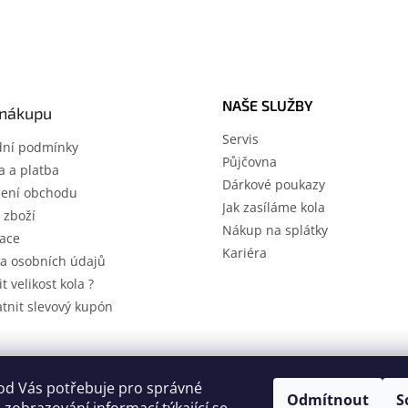
NAŠE SLUŽBY
 nákupu
Servis
ní podmínky
Půjčovna
 a platba
Dárkové poukazy
ení obchodu
Jak zasíláme kola
 zboží
Nákup na splátky
ace
Kariéra
a osobních údajů
it velikost kola ?
atnit slevový kupón
A
od Vás potřebuje pro správné
Odmítnout
S