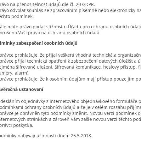
rávo na přenositelnost údajů dle čl. 20 GDPR.
rávo odvolat souhlas se zpracováním písemně nebo elektronicky na 
ěchto podmínek.
ále máte právo podat stížnost u Úřadu pro ochranu osobních údajů
orušeno Vaší právo na ochranu osobních údajů.
dmínky zabezpečení osobních údajů
právce prohlašuje, že přijal veškerá vhodná technická a organizač
právce přijal technická opatření k zabezpečení datových úložišť a ú
ejména šifrované uložení, šifrovaná komunikace, heslový přístup, fi
amery, alarm).
právce prohlašuje, že k osobním údajům mají přístup pouze jím p
ávěrečná ustanovení
desláním objednávky z internetového objednávkového formuláře po
odmínkami ochrany osobních údajů a že je v celém rozsahu přijímá
právce je oprávněn tyto podmínky změnit. Novou verzi podmínek o
nternetových stránkách a zároveň Vám zašle novou verzi těchto pod
právci poskytl/a.
odmínky nabývají účinnosti dnem 25.5.2018.