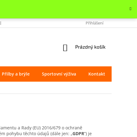
OBCHODU
VRÁCENÍ ZBOŽÍ
REKLAMACE
Přihlášení
OCHRANA OSOBNÍ
NÁKUPNÍ
Prázdný košík
KOŠÍK
Přilby a brýle
Sportovní výživa
Kontakt
Značky
rlamentu a Rady (EU) 2016/679 o ochraně
ém pohybu těchto údajů (dále jen: „
GDPR
”) je