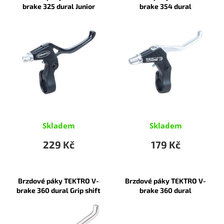
p
p
brake 325 dural Junior
brake 354 dural
i
r
s
o
p
d
r
u
o
k
d
t
u
ů
k
t
ů
Skladem
Skladem
229 Kč
179 Kč
Brzdové páky TEKTRO V-
Brzdové páky TEKTRO V-
brake 360 dural Grip shift
brake 360 dural