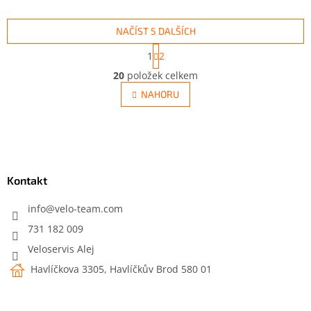
NAČÍST 5 DALŠÍCH
S
1
2
t
O
r
20
položek celkem
v
á
l
NAHORU
n
á
k
d
o
v
Z
a
á
c
á
n
í
p
í
p
a
Kontakt
r
t
v
í
info
@
velo-team.com
k
y
731 182 009
v
Veloservis Alej
ý
p
Havlíčkova 3305, Havlíčkův Brod 580 01
i
s
u