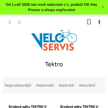
Přejít
NÁKUP
na
obsah
KOŠÍK
Tektro
Ř
a
Nejprodávanější
Nejlevnější
Nejdražší
Abecedně
z
e
V
n
ý
í
Brzdové páky TEKTRO V-
Brzdové páky TEKTRO V-