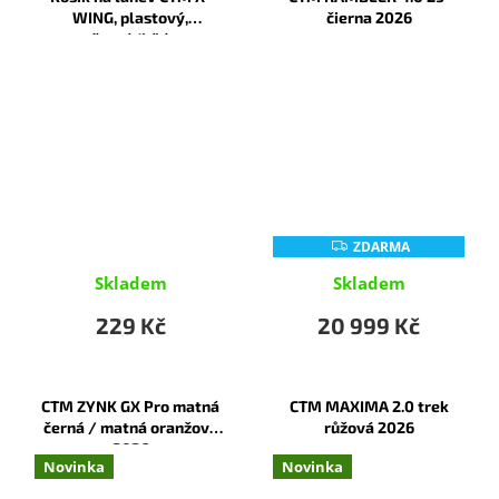
WING, plastový,
čierna 2026
černá/bílá
ZDARMA
Z
D
A
Skladem
Skladem
R
M
229 Kč
20 999 Kč
A
CTM ZYNK GX Pro matná
CTM MAXIMA 2.0 trek
černá / matná oranžová
růžová 2026
2026
Novinka
Novinka