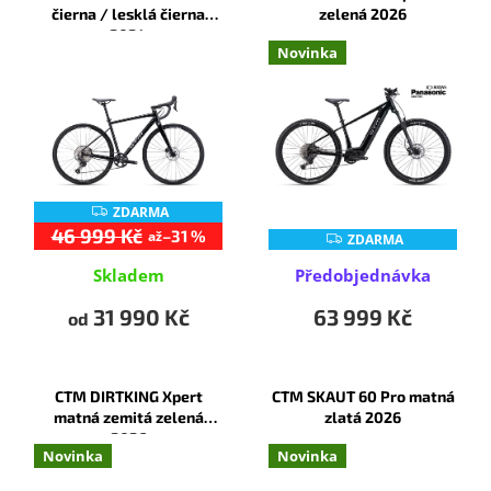
p
p
p
čierna / lesklá čierna
zelená 2026
a
i
r
2024
Novinka
n
s
o
e
p
d
l
r
u
o
k
d
t
u
ů
k
ZDARMA
Z
t
D
46 999 Kč
–31 %
až
ZDARMA
Z
A
ů
D
R
A
Skladem
Předobjednávka
M
R
A
M
31 990 Kč
63 999 Kč
A
od
CTM DIRTKING Xpert
CTM SKAUT 60 Pro matná
matná zemitá zelená
zlatá 2026
2026
Novinka
Novinka