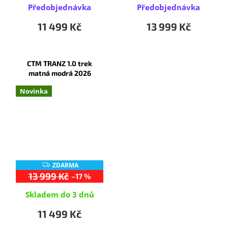
Předobjednávka
Předobjednávka
M
M
A
A
11 499 Kč
13 999 Kč
CTM TRANZ 1.0 trek
matná modrá 2026
Novinka
ZDARMA
Z
D
13 999 Kč
–17 %
A
R
Skladem do 3 dnů
M
A
11 499 Kč