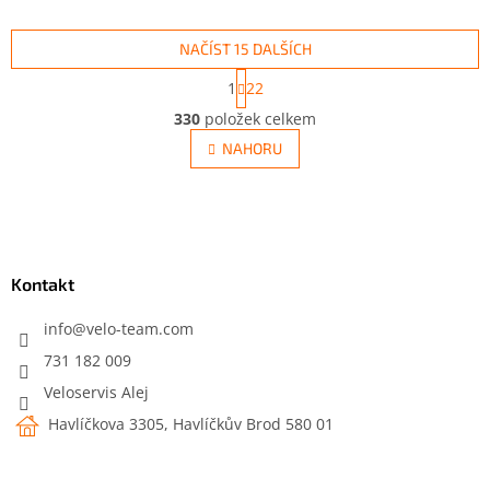
NAČÍST 15 DALŠÍCH
S
1
22
t
O
r
330
položek celkem
v
á
l
NAHORU
n
á
k
d
o
v
Z
a
á
c
á
n
í
p
í
p
a
Kontakt
r
t
v
í
info
@
velo-team.com
k
y
731 182 009
v
Veloservis Alej
ý
p
Havlíčkova 3305, Havlíčkův Brod 580 01
i
s
u