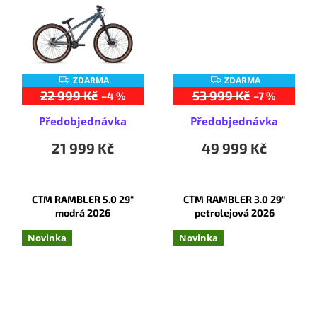
ZDARMA
ZDARMA
Z
Z
D
D
22 999 Kč
53 999 Kč
–4 %
–7 %
A
A
R
R
Předobjednávka
Předobjednávka
M
M
A
A
21 999 Kč
49 999 Kč
CTM RAMBLER 5.0 29"
CTM RAMBLER 3.0 29"
modrá 2026
petrolejová 2026
Novinka
Novinka