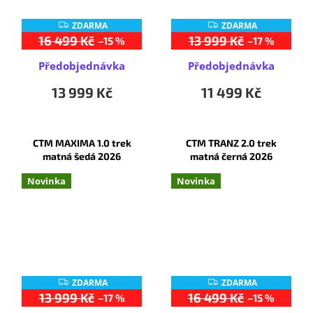
ZDARMA
ZDARMA
Z
Z
D
D
16 499 Kč
13 999 Kč
–15 %
–17 %
A
A
R
R
Předobjednávka
Předobjednávka
M
M
A
A
13 999 Kč
11 499 Kč
CTM MAXIMA 1.0 trek
CTM TRANZ 2.0 trek
matná šedá 2026
matná černá 2026
Novinka
Novinka
ZDARMA
ZDARMA
Z
Z
D
D
13 999 Kč
16 499 Kč
–17 %
–15 %
A
A
R
R