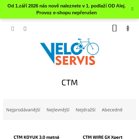
Přejít
NÁKUP
na
obsah
KOŠÍK
P
CTM
o
s
t
Ř
r
a
Nejprodávanější
Nejlevnější
Nejdražší
Abecedně
a
z
n
e
n
V
n
í
ý
í
CTM KOYUK 3.0 matná
CTM WIRE GX Xpert