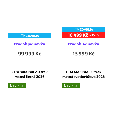
ZDARMA
Z
D
16 499 Kč
–15 %
ZDARMA
Z
A
D
R
A
Předobjednávka
Předobjednávka
M
R
A
M
99 999 Kč
13 999 Kč
A
CTM MAXIMA 2.0 trek
CTM MAXIMA 1.0 trek
matná černá 2026
matná svetlorůžová 2026
Novinka
Novinka