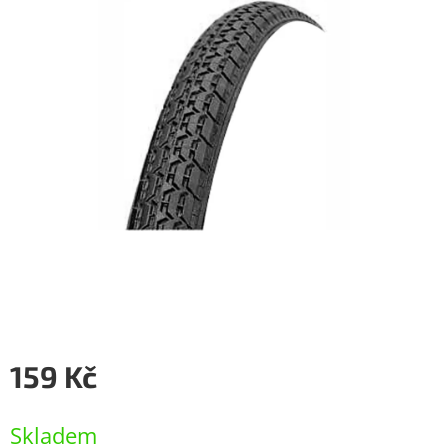
159 Kč
Měrná
cena:
Skladem