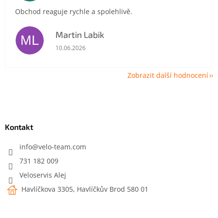
Obchod reaguje rychle a spolehlivě.
Martin Labik
ML
Hodnocení obchodu je 5 z 5 hvězdiček.
10.06.2026
Zobrazit další hodnocení
Z
á
p
a
Kontakt
t
í
info
@
velo-team.com
731 182 009
Veloservis Alej
Havlíčkova 3305, Havlíčkův Brod 580 01