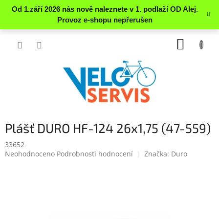
Přejít
NÁKUP
na
obsah
KOŠÍK
Plášť DURO HF-124 26x1,75 (47-559)
33652
Průměrné
Neohodnoceno
Podrobnosti hodnocení
Značka:
Duro
hodnocení
produktu
je
0.0
z
5
hvězdiček.