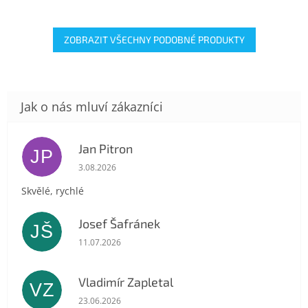
ZOBRAZIT VŠECHNY PODOBNÉ PRODUKTY
Jan Pitron
JP
Hodnocení obchodu je 5 z 5 hvězdiček.
3.08.2026
Skvělé, rychlé
Josef Šafránek
JŠ
Hodnocení obchodu je 5 z 5 hvězdiček.
11.07.2026
Vladimír Zapletal
VZ
Hodnocení obchodu je 5 z 5 hvězdiček.
23.06.2026