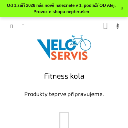
Přejít
NÁKUP
na
obsah
KOŠÍK
Fitness kola
Produkty teprve připravujeme.