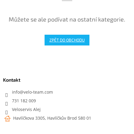
Můžete se ale podívat na ostatní kategorie.
ZPĚT DO OBCHODU
Z
á
p
a
Kontakt
t
í
info
@
velo-team.com
731 182 009
Veloservis Alej
Havlíčkova 3305, Havlíčkův Brod 580 01