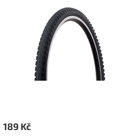
5
hvězdiček.
189 Kč
Měrná