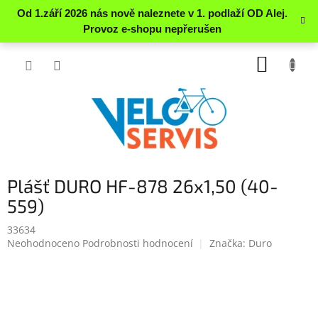
Přejít
NÁKUP
na
obsah
KOŠÍK
Plášť DURO HF-878 26x1,50 (40-
559)
33634
Průměrné
Neohodnoceno
Podrobnosti hodnocení
Značka:
Duro
hodnocení
produktu
je
0.0
z