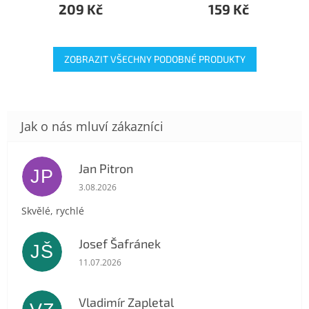
209 Kč
159 Kč
ZOBRAZIT VŠECHNY PODOBNÉ PRODUKTY
Jan Pitron
JP
Hodnocení obchodu je 5 z 5 hvězdiček.
3.08.2026
Skvělé, rychlé
Josef Šafránek
JŠ
Hodnocení obchodu je 5 z 5 hvězdiček.
11.07.2026
Vladimír Zapletal