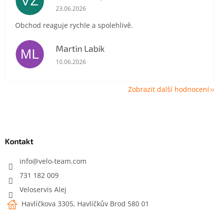
VZ
Hodnocení obchodu je 5 z 5 hvězdiček.
23.06.2026
Obchod reaguje rychle a spolehlivě.
Martin Labik
ML
Hodnocení obchodu je 5 z 5 hvězdiček.
10.06.2026
Zobrazit další hodnocení
Z
á
p
a
Kontakt
t
í
info
@
velo-team.com
731 182 009
Veloservis Alej
Havlíčkova 3305, Havlíčkův Brod 580 01