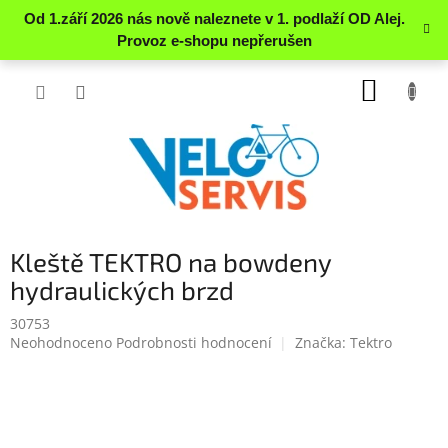
Přejít
NÁKUP
na
obsah
KOŠÍK
Kleště TEKTRO na bowdeny
hydraulických brzd
30753
Průměrné
Neohodnoceno
Podrobnosti hodnocení
Značka:
Tektro
hodnocení
produktu
je
0.0
z