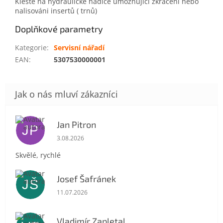
Kleště na hydraulické hadice umožňující zkrácení nebo
nalisováni insertů ( trnů)
Doplňkové parametry
Kategorie
:
Servisní nářadí
EAN
:
5307530000001
Jan Pitron
JP
Hodnocení obchodu je 5 z 5 hvězdiček.
3.08.2026
Skvělé, rychlé
Josef Šafránek
JŠ
Hodnocení obchodu je 5 z 5 hvězdiček.
11.07.2026
Vladimír Zapletal