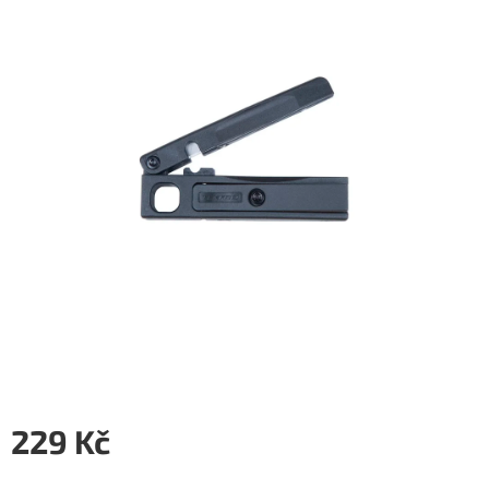
5
hvězdiček.
229 Kč
Měrná