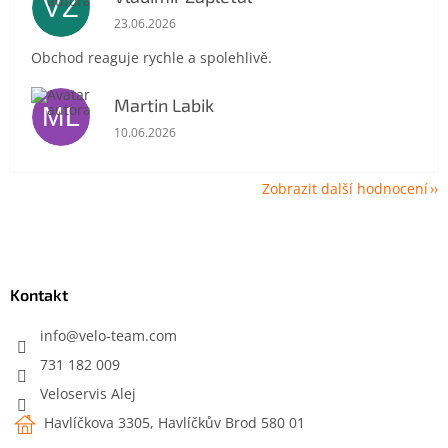
VZ
Hodnocení obchodu je 5 z 5 hvězdiček.
23.06.2026
Obchod reaguje rychle a spolehlivě.
Martin Labik
ML
Hodnocení obchodu je 5 z 5 hvězdiček.
10.06.2026
Zobrazit další hodnocení
Z
á
p
a
Kontakt
t
í
info
@
velo-team.com
731 182 009
Veloservis Alej
Havlíčkova 3305, Havlíčkův Brod 580 01