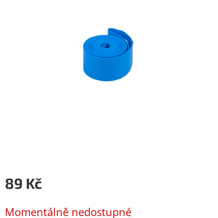
89 Kč
Měrná
cena:
Momentálně nedostupné