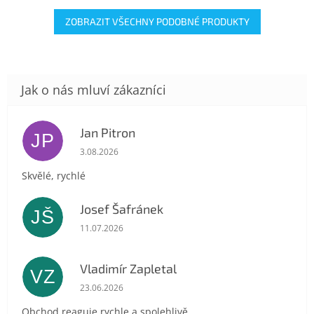
ZOBRAZIT VŠECHNY PODOBNÉ PRODUKTY
Jan Pitron
JP
Hodnocení obchodu je 5 z 5 hvězdiček.
3.08.2026
Skvělé, rychlé
Josef Šafránek
JŠ
Hodnocení obchodu je 5 z 5 hvězdiček.
11.07.2026
Vladimír Zapletal
VZ
Hodnocení obchodu je 5 z 5 hvězdiček.
23.06.2026
Obchod reaguje rychle a spolehlivě.