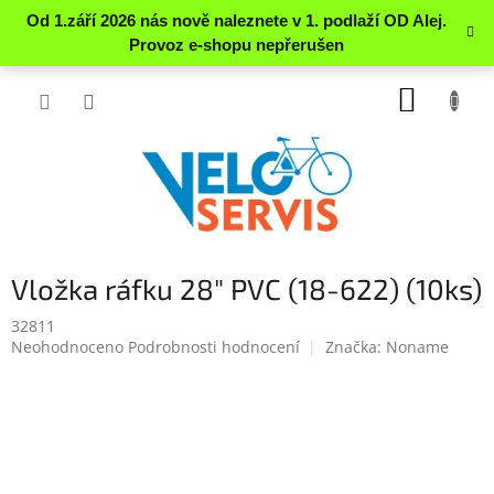
Přejít
NÁKUP
na
obsah
KOŠÍK
Vložka ráfku 28" PVC (18-622) (10ks)
32811
Průměrné
Neohodnoceno
Podrobnosti hodnocení
Značka:
Noname
hodnocení
produktu
je
0.0
z
5
hvězdiček.