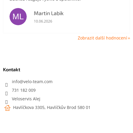
Martin Labik
ML
Hodnocení obchodu je 5 z 5 hvězdiček.
10.06.2026
Zobrazit další hodnocení
Z
á
p
a
Kontakt
t
í
info
@
velo-team.com
731 182 009
Veloservis Alej
Havlíčkova 3305, Havlíčkův Brod 580 01