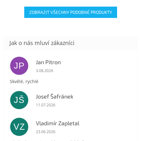
ZOBRAZIT VŠECHNY PODOBNÉ PRODUKTY
Jan Pitron
JP
Hodnocení obchodu je 5 z 5 hvězdiček.
3.08.2026
Skvělé, rychlé
Josef Šafránek
JŠ
Hodnocení obchodu je 5 z 5 hvězdiček.
11.07.2026
Vladimír Zapletal
VZ
Hodnocení obchodu je 5 z 5 hvězdiček.
23.06.2026