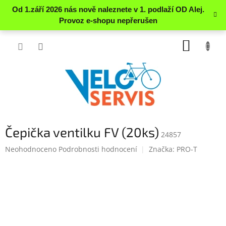
Přejít
NÁKUP
na
obsah
KOŠÍK
Čepička ventilku FV (20ks)
24857
Průměrné
Neohodnoceno
Podrobnosti hodnocení
Značka:
PRO-T
hodnocení
produktu
je
0.0
z
5
hvězdiček.