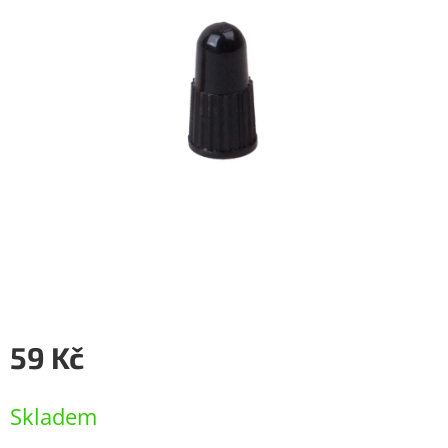
59 Kč
Měrná
cena:
Skladem