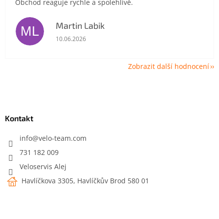
Obchod reaguje rychle a spolehlivě.
Martin Labik
ML
Hodnocení obchodu je 5 z 5 hvězdiček.
10.06.2026
Zobrazit další hodnocení
Z
á
p
a
Kontakt
t
í
info
@
velo-team.com
731 182 009
Veloservis Alej
Havlíčkova 3305, Havlíčkův Brod 580 01