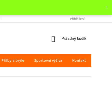
OBCHODU
VRÁCENÍ ZBOŽÍ
REKLAMACE
Přihlášení
OCHRANA OSOBNÍ
NÁKUPNÍ
Prázdný košík
KOŠÍK
Přilby a brýle
Sportovní výživa
Kontakt
Značky