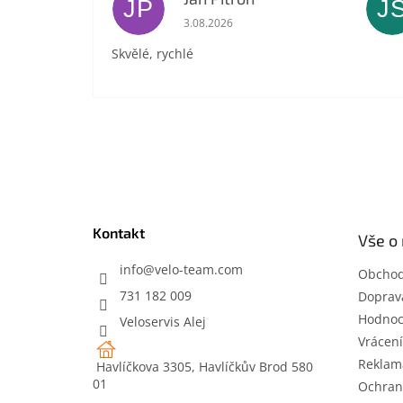
JP
J
Hodnocení obchodu je 5 z 5 hvězdič
3.08.2026
Skvělé, rychlé
Z
á
p
a
t
Kontakt
Vše o
í
info
@
velo-team.com
Obchod
731 182 009
Doprava
Hodnoc
Veloservis Alej
Vrácení
Reklam
Havlíčkova 3305, Havlíčkův Brod 580
01
Ochran