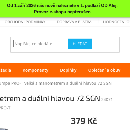
OBCHODNÍ PODMÍNKY
DOPRAVA A PLATBA
HODNOCENÍ 
HLEDAT
ážedla
Komponenty
Doplňky
Oblečení a obuv
umpa PRO-T velká s manometrem a duální hlavou 72 SGN
trem a duální hlavou 72 SGN
24071
PRO-T
379 Kč