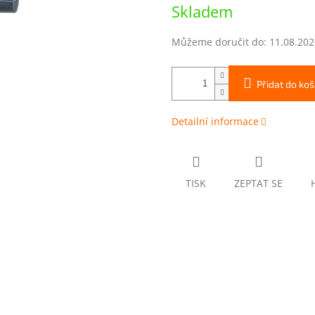
Měrná
Skladem
cena:
Můžeme doručit do:
11.08.202
Přidat do koš
Detailní informace
TISK
ZEPTAT SE