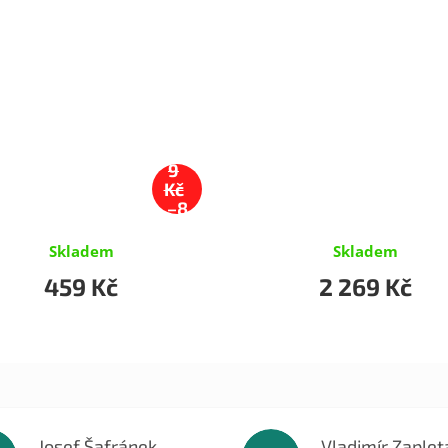
49
9
Kč
–8
%
Skladem
Skladem
459 Kč
2 269 Kč
Josef Šafránek
Vladimír Zaplet