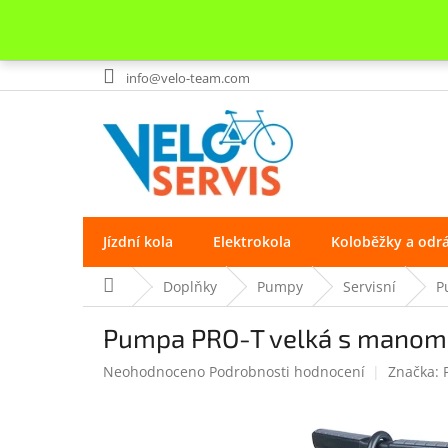
Přejít
info@velo-team.com
na
obsah
Jízdní kola
Elektrokola
Koloběžky a odr
Domů
Doplňky
Pumpy
Servisní
P
Pumpa PRO-T velká s manome
Průměrné
Neohodnoceno
Podrobnosti hodnocení
Značka:
hodnocení
produktu
je
0.0