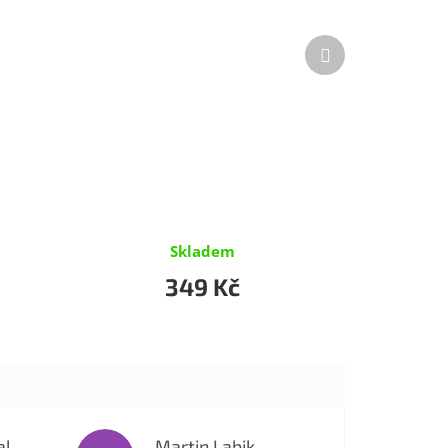
Další
produkt
Skladem
349 Kč
al
Martin Labik