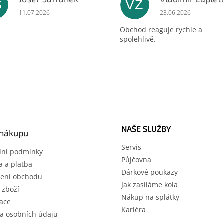
Š
VZ
ek.
Hodnocení obchodu je 5 z 5 hvězdiček.
Hodnocení obchodu 
11.07.2026
23.06.2026
Obchod reaguje rychle a
spolehlivě.
NAŠE SLUŽBY
 nákupu
Servis
ní podmínky
Půjčovna
 a platba
Dárkové poukazy
ení obchodu
Jak zasíláme kola
 zboží
Nákup na splátky
ace
Kariéra
a osobních údajů