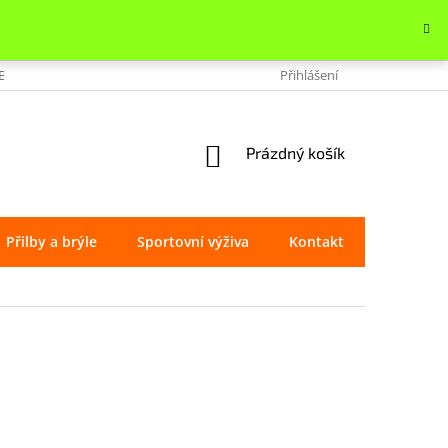
OBCHODU
VRÁCENÍ ZBOŽÍ
REKLAMACE
Přihlášení
OCHRANA OSOBNÍ
NÁKUPNÍ
Prázdný košík
KOŠÍK
Přilby a brýle
Sportovní výživa
Kontakt
Značky