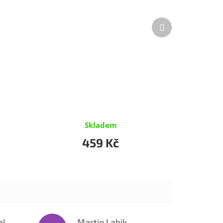
Další
produkt
Skladem
459 Kč
al
Martin Labik