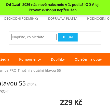
OBCHODNÍ PODMÍNKY
DOPRAVA A PLATBA
HODNOCENÍ 
HLEDAT
ážedla
Komponenty
Doplňky
Oblečení a obuv
umpa PRO-T nožní s duální hlavou 55
hlavou 55
24042
PRO-T
229 Kč