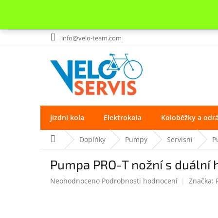
Přejít
info@velo-team.com
na
obsah
Jízdní kola
Elektrokola
Koloběžky a odr
Domů
Doplňky
Pumpy
Servisní
P
Pumpa PRO-T nožní s duální 
Průměrné
Neohodnoceno
Podrobnosti hodnocení
Značka:
hodnocení
produktu
je
0.0