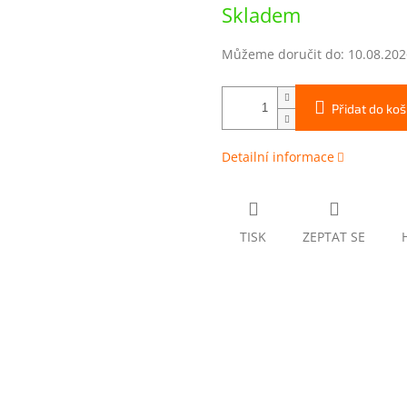
Měrná
Skladem
cena:
Můžeme doručit do:
10.08.202
Přidat do koš
Detailní informace
TISK
ZEPTAT SE