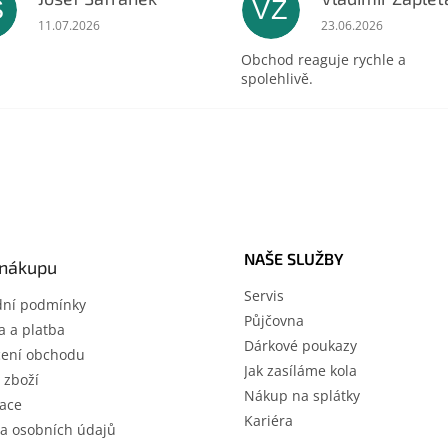
Š
VZ
ek.
Hodnocení obchodu je 5 z 5 hvězdiček.
Hodnocení obchodu 
11.07.2026
23.06.2026
Obchod reaguje rychle a
spolehlivě.
NAŠE SLUŽBY
 nákupu
Servis
ní podmínky
Půjčovna
 a platba
Dárkové poukazy
ení obchodu
Jak zasíláme kola
 zboží
Nákup na splátky
ace
Kariéra
a osobních údajů