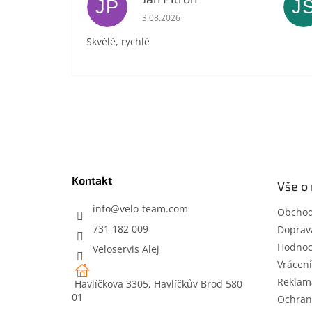
JP
J
Hodnocení obchodu je 5 z 5 hvězdič
3.08.2026
Skvělé, rychlé
Z
á
p
a
t
Kontakt
Vše o
í
info
@
velo-team.com
Obchod
731 182 009
Doprava
Hodnoc
Veloservis Alej
Vrácení
Reklam
Havlíčkova 3305, Havlíčkův Brod 580
01
Ochran