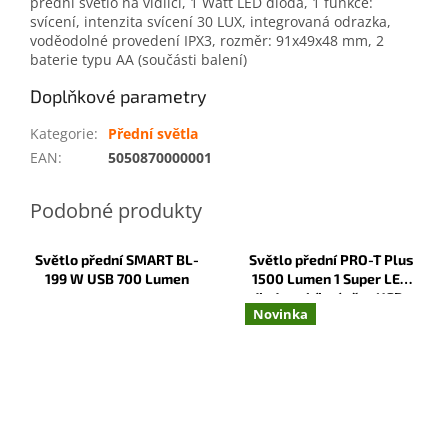
přední světlo na vidlici, 1 Watt LED dioda, 1 funkce:
svícení, intenzita svícení 30 LUX, integrovaná odrazka,
voděodolné provedení IPX3, rozměr: 91x49x48 mm, 2
baterie typu AA (součásti balení)
Doplňkové parametry
Kategorie
:
Přední světla
EAN
:
5050870000001
Světlo přední SMART BL-
Světlo přední PRO-T Plus
199 W USB 700 Lumen
1500 Lumen 1 Super LED
dioda nabíjecí přes USB -
Novinka
Type C 1400