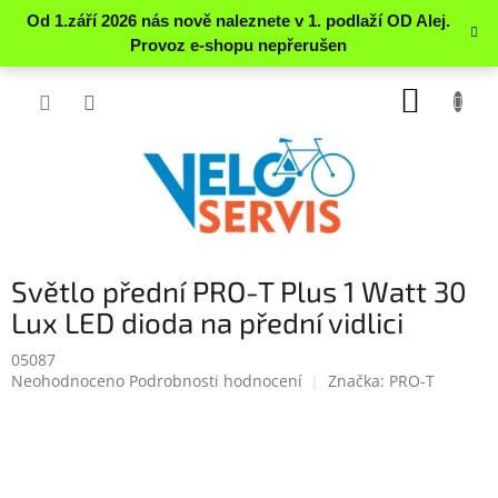
Přejít
NÁKUP
na
obsah
KOŠÍK
Světlo přední PRO-T Plus 1 Watt 30
Lux LED dioda na přední vidlici
05087
Průměrné
Neohodnoceno
Podrobnosti hodnocení
Značka:
PRO-T
hodnocení
produktu
je
0.0
z