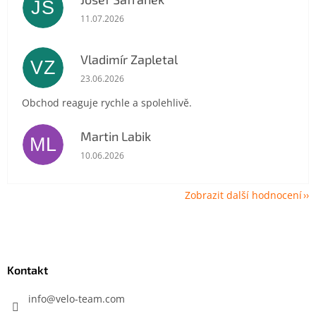
JŠ
Hodnocení obchodu je 5 z 5 hvězdiček.
11.07.2026
Vladimír Zapletal
VZ
Hodnocení obchodu je 5 z 5 hvězdiček.
23.06.2026
Obchod reaguje rychle a spolehlivě.
Martin Labik
ML
Hodnocení obchodu je 5 z 5 hvězdiček.
10.06.2026
Zobrazit další hodnocení
Z
á
p
a
Kontakt
t
í
info
@
velo-team.com