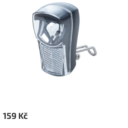
5
hvězdiček.
159 Kč
Měrná