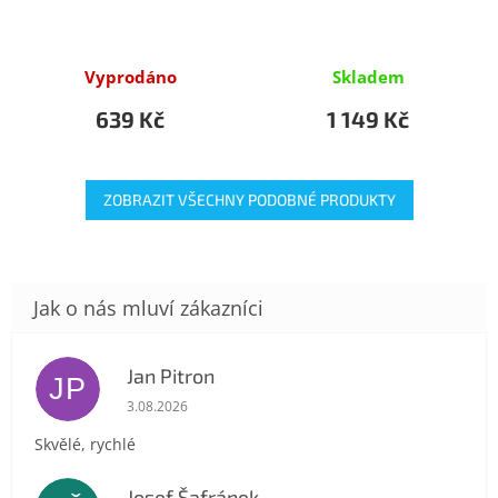
Vyprodáno
Skladem
639 Kč
1 149 Kč
ZOBRAZIT VŠECHNY PODOBNÉ PRODUKTY
Jan Pitron
JP
Hodnocení obchodu je 5 z 5 hvězdiček.
3.08.2026
Skvělé, rychlé
Josef Šafránek