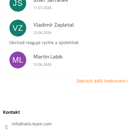
JŠ
Hodnocení obchodu je 5 z 5 hvězdiček.
11.07.2026
Vladimír Zapletal
VZ
Hodnocení obchodu je 5 z 5 hvězdiček.
23.06.2026
Obchod reaguje rychle a spolehlivě.
Martin Labik
ML
Hodnocení obchodu je 5 z 5 hvězdiček.
10.06.2026
Zobrazit další hodnocení
Z
á
p
a
Kontakt
t
í
info
@
velo-team.com