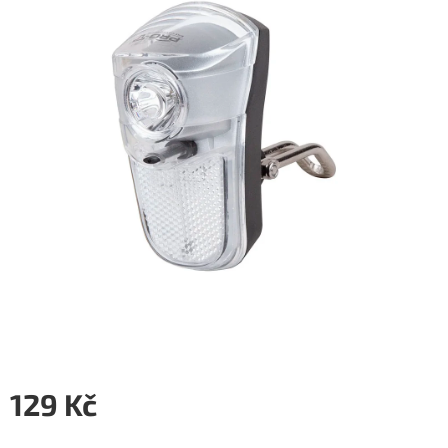
5
hvězdiček.
129 Kč
Měrná