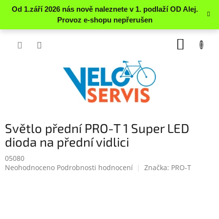
Přejít
NÁKUP
na
obsah
KOŠÍK
Světlo přední PRO-T 1 Super LED
dioda na přední vidlici
05080
Průměrné
Neohodnoceno
Podrobnosti hodnocení
Značka:
PRO-T
hodnocení
produktu
je
0.0
z