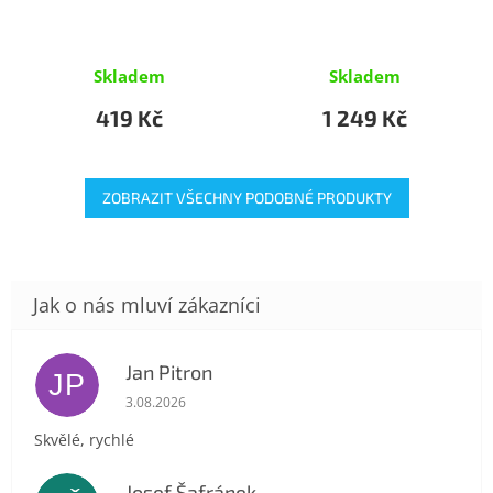
Skladem
Skladem
419 Kč
1 249 Kč
ZOBRAZIT VŠECHNY PODOBNÉ PRODUKTY
Jan Pitron
JP
Hodnocení obchodu je 5 z 5 hvězdiček.
3.08.2026
Skvělé, rychlé
Josef Šafránek