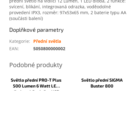
přední světlo na vidlici 12 Lumen, 1 LED dioda, 2 funkce:
svícení, blikání, integrovaná odrazka, voděodolné
provedení IPX3, rozměr: 97x53x65 mm, 2 baterie typu AA
(součásti balení)
Doplňkové parametry
Kategorie
:
Přední světla
EAN
:
5050800000002
Světlo přední PRO-T Plus
Světlo přední SIGMA
500 Lumen 6 Watt LED
Buster 800
dioda nabíjecí přes USB
kabel 222