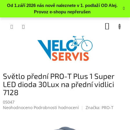
Přejít
NÁKUP
na
obsah
KOŠÍK
Světlo přední PRO-T Plus 1 Super
LED dioda 30Lux na přední vidlici
7128
05047
Průměrné
Neohodnoceno
Podrobnosti hodnocení
Značka:
PRO-T
hodnocení
produktu
je
0.0