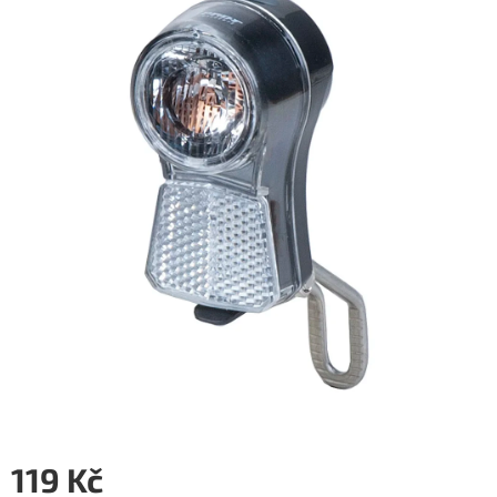
z
5
hvězdiček.
119 Kč