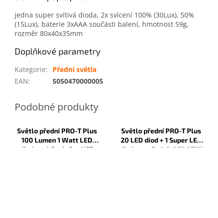
jedna super svítivá dioda, 2x svícení 100% (30Lux), 50%
(15Lux), baterie 3xAAA součásti balení, hmotnost 59g,
rozměr 80x40x35mm
Doplňkové parametry
Kategorie
:
Přední světla
EAN
:
5050470000005
Světlo přední PRO-T Plus
Světlo přední PRO-T Plus
100 Lumen 1 Watt LED
20 LED diod + 1 Super LED
dioda nabíjecí přes USB
dioda na přední vidlici 7111
kabel 240