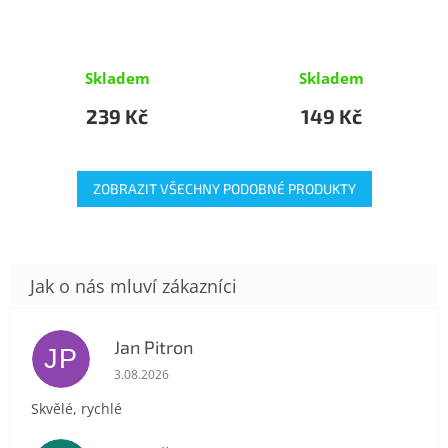
Skladem
Skladem
239 Kč
149 Kč
ZOBRAZIT VŠECHNY PODOBNÉ PRODUKTY
Jan Pitron
JP
Hodnocení obchodu je 5 z 5 hvězdiček.
3.08.2026
Skvělé, rychlé