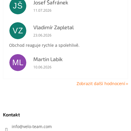
Josef Šafránek
JŠ
Hodnocení obchodu je 5 z 5 hvězdiček.
11.07.2026
Vladimír Zapletal
VZ
Hodnocení obchodu je 5 z 5 hvězdiček.
23.06.2026
Obchod reaguje rychle a spolehlivě.
Martin Labik
ML
Hodnocení obchodu je 5 z 5 hvězdiček.
10.06.2026
Zobrazit další hodnocení
Z
á
p
a
Kontakt
t
í
info
@
velo-team.com