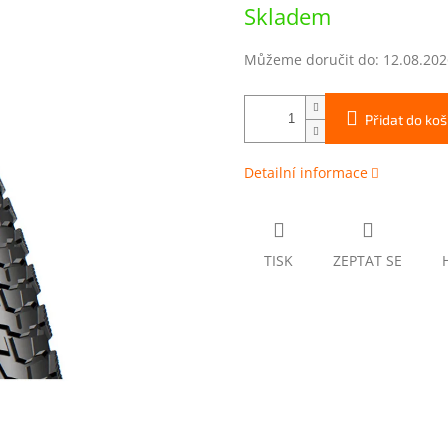
Měrná
Skladem
cena:
Můžeme doručit do:
12.08.202
Přidat do koš
Detailní informace
TISK
ZEPTAT SE