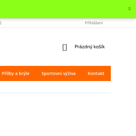
OBCHODU
VRÁCENÍ ZBOŽÍ
REKLAMACE
Přihlášení
OCHRANA OSOBNÍ
NÁKUPNÍ
Prázdný košík
KOŠÍK
Přilby a brýle
Sportovní výživa
Kontakt
Značky