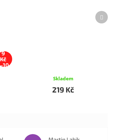
Další
produkt
49
9
Kč
–10
%
Skladem
219 Kč
al
Martin Labik