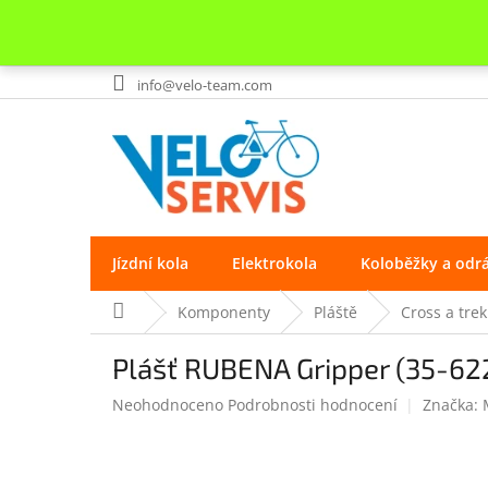
Přejít
info@velo-team.com
na
obsah
Jízdní kola
Elektrokola
Koloběžky a odr
Domů
Komponenty
Pláště
Cross a trek
Plášť RUBENA Gripper (35-62
Průměrné
Neohodnoceno
Podrobnosti hodnocení
Značka:
hodnocení
produktu
je
0.0