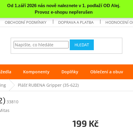
OBCHODNÍ PODMÍNKY
DOPRAVA A PLATBA
HODNOCENÍ 
HLEDAT
ážedla
Komponenty
Doplňky
Oblečení a obuv
ing
Plášť RUBENA Gripper (35-622)
2)
33810
Mitas
199 Kč