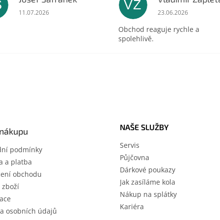
Š
VZ
ek.
Hodnocení obchodu je 5 z 5 hvězdiček.
Hodnocení obchodu 
11.07.2026
23.06.2026
Obchod reaguje rychle a
spolehlivě.
NAŠE SLUŽBY
 nákupu
Servis
ní podmínky
Půjčovna
 a platba
Dárkové poukazy
ení obchodu
Jak zasíláme kola
 zboží
Nákup na splátky
ace
Kariéra
a osobních údajů