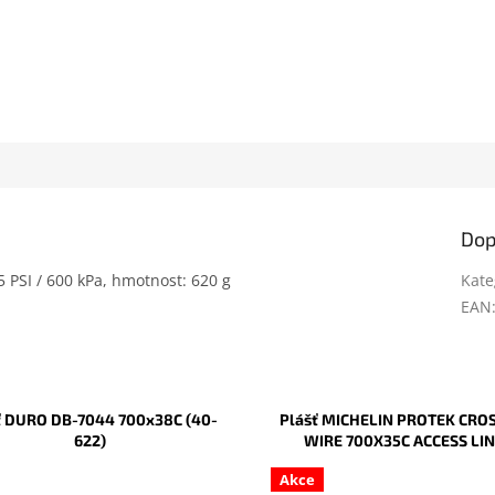
Dop
85 PSI / 600 kPa, hmotnost: 620 g
Kate
EAN
ť DURO DB-7044 700x38C (40-
Plášť MICHELIN PROTEK CRO
622)
WIRE 700X35C ACCESS LI
Akce