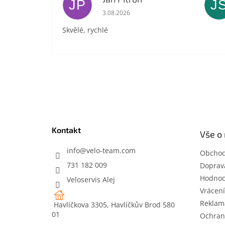
JP
J
Hodnocení obchodu je 5 z 5 hvězdič
3.08.2026
Skvělé, rychlé
Z
á
p
a
t
Kontakt
Vše o
í
info
@
velo-team.com
Obchod
731 182 009
Doprava
Hodnoc
Veloservis Alej
Vrácení
Reklam
Havlíčkova 3305, Havlíčkův Brod 580
01
Ochran