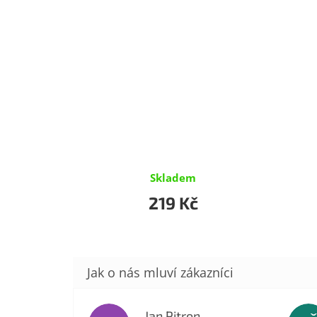
Skladem
219 Kč
Jan Pitron