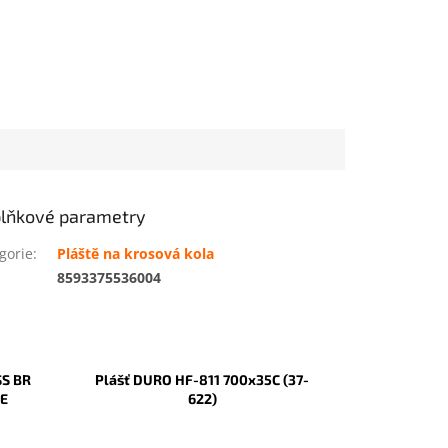
lňkové parametry
gorie
:
Pláště na krosová kola
:
8593375536004
SS BR
Plášť DURO HF-811 700x35C (37-
NE
622)