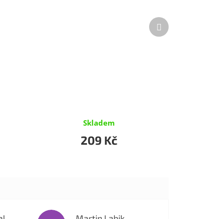
Další
produkt
Skladem
209 Kč
al
Martin Labik