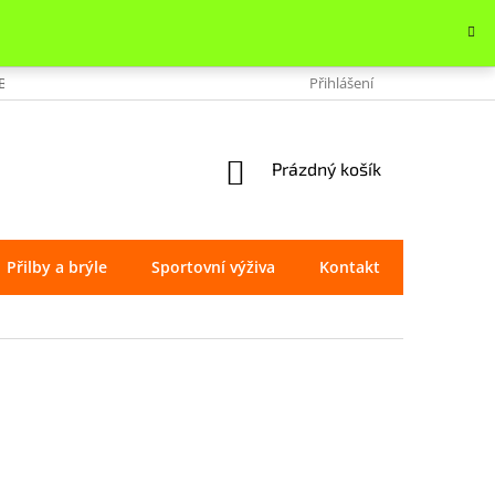
OBCHODU
VRÁCENÍ ZBOŽÍ
REKLAMACE
Přihlášení
OCHRANA OSOBNÍ
NÁKUPNÍ
Prázdný košík
KOŠÍK
Přilby a brýle
Sportovní výživa
Kontakt
Značky