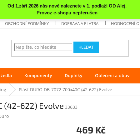
OBCHODNÍ PODMÍNKY
DOPRAVA A PLATBA
HODNOCENÍ 
HLEDAT
ážedla
Komponenty
Doplňky
Oblečení a obuv
ing
Plášť DURO DB-7072 700x40C (42-622) Evolve
 (42-622) Evolve
33633
Duro
469 Kč