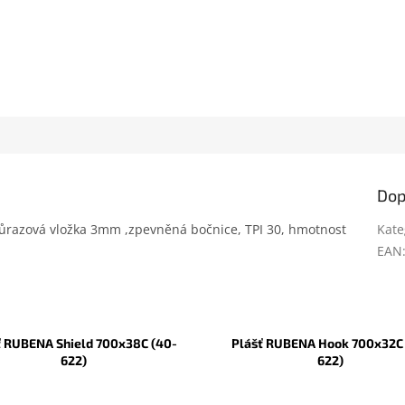
Dop
průrazová vložka 3mm ,zpevněná bočnice, TPI 30, hmotnost
Kate
EAN
ť RUBENA Shield 700x38C (40-
Plášť RUBENA Hook 700x32C 
622)
622)