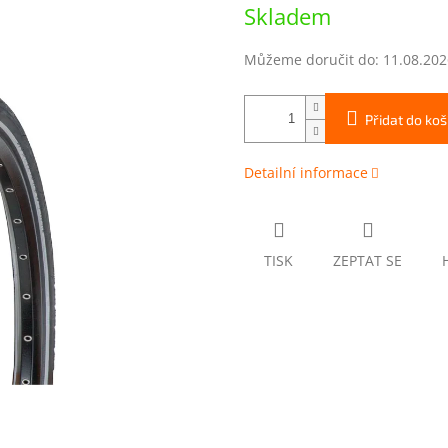
Měrná
Skladem
cena:
Můžeme doručit do:
11.08.202
Přidat do koš
Detailní informace
TISK
ZEPTAT SE