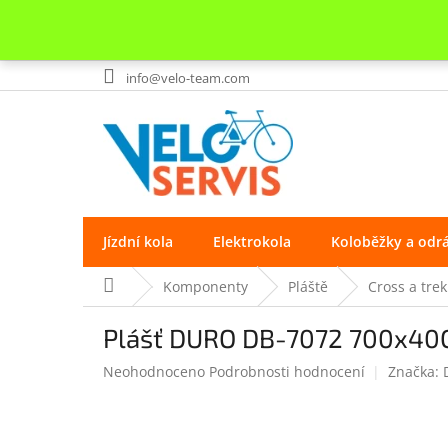
Přejít
info@velo-team.com
na
obsah
Jízdní kola
Elektrokola
Koloběžky a odr
Domů
Komponenty
Pláště
Cross a trek
Plášť DURO DB-7072 700x40C
Průměrné
Neohodnoceno
Podrobnosti hodnocení
Značka:
hodnocení
produktu
je
0.0