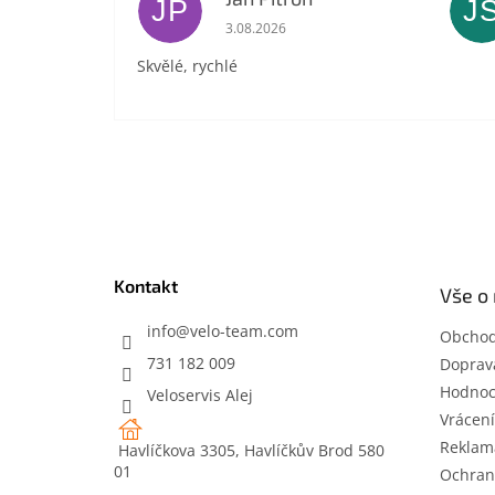
JP
J
Hodnocení obchodu je 5 z 5 hvězdič
3.08.2026
Skvělé, rychlé
Z
á
p
a
t
Kontakt
Vše o
í
info
@
velo-team.com
Obchod
731 182 009
Doprava
Hodnoc
Veloservis Alej
Vrácení
Reklam
Havlíčkova 3305, Havlíčkův Brod 580
01
Ochran