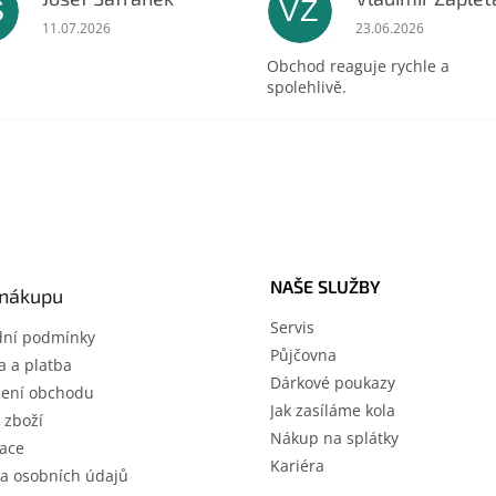
Š
VZ
ek.
Hodnocení obchodu je 5 z 5 hvězdiček.
Hodnocení obchodu 
11.07.2026
23.06.2026
Obchod reaguje rychle a
spolehlivě.
NAŠE SLUŽBY
 nákupu
Servis
ní podmínky
Půjčovna
 a platba
Dárkové poukazy
ení obchodu
Jak zasíláme kola
 zboží
Nákup na splátky
ace
Kariéra
a osobních údajů