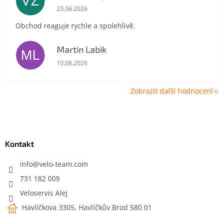
VZ
Hodnocení obchodu je 5 z 5 hvězdiček.
23.06.2026
Obchod reaguje rychle a spolehlivě.
Martin Labik
ML
Hodnocení obchodu je 5 z 5 hvězdiček.
10.06.2026
Zobrazit další hodnocení
Z
á
p
a
Kontakt
t
í
info
@
velo-team.com
731 182 009
Veloservis Alej
Havlíčkova 3305, Havlíčkův Brod 580 01