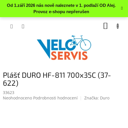
Přejít
NÁKUP
na
obsah
KOŠÍK
Plášť DURO HF-811 700x35C (37-
622)
33623
Průměrné
Neohodnoceno
Podrobnosti hodnocení
Značka:
Duro
hodnocení
produktu
je
0.0
z