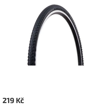
5
hvězdiček.
219 Kč
Měrná