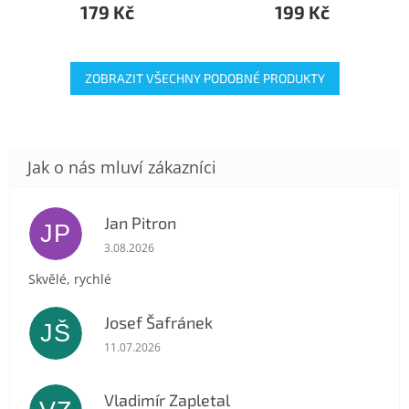
179 Kč
199 Kč
ZOBRAZIT VŠECHNY PODOBNÉ PRODUKTY
Jan Pitron
JP
Hodnocení obchodu je 5 z 5 hvězdiček.
3.08.2026
Skvělé, rychlé
Josef Šafránek
JŠ
Hodnocení obchodu je 5 z 5 hvězdiček.
11.07.2026
Vladimír Zapletal