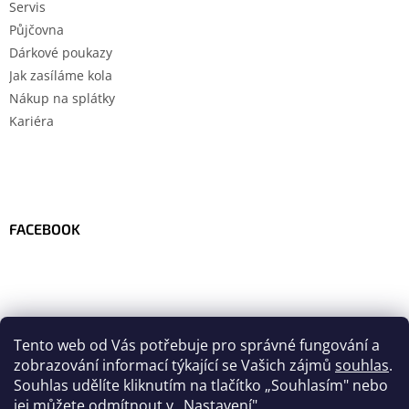
Servis
Půjčovna
Dárkové poukazy
Jak zasíláme kola
Nákup na splátky
Kariéra
FACEBOOK
Tento web od Vás potřebuje pro správné fungování a
zobrazování informací týkající se Vašich zájmů
souhlas
.
Souhlas udělíte kliknutím na tlačítko
„
Souhlasím" nebo
jej můžete odmítnout v „Nastavení".