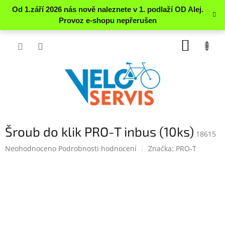
Přejít
NÁKUP
na
obsah
KOŠÍK
Šroub do klik PRO-T inbus (10ks)
18615
Průměrné
Neohodnoceno
Podrobnosti hodnocení
Značka:
PRO-T
hodnocení
produktu
je
0.0
z
5
hvězdiček.