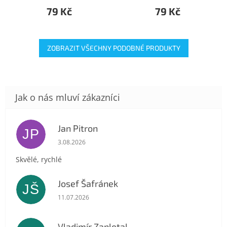
79 Kč
79 Kč
ZOBRAZIT VŠECHNY PODOBNÉ PRODUKTY
Jan Pitron
JP
Hodnocení obchodu je 5 z 5 hvězdiček.
3.08.2026
Skvělé, rychlé
Josef Šafránek
JŠ
Hodnocení obchodu je 5 z 5 hvězdiček.
11.07.2026
Vladimír Zapletal