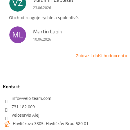
VZ
Hodnocení obchodu je 5 z 5 hvězdiček.
23.06.2026
Obchod reaguje rychle a spolehlivě.
Martin Labik
ML
Hodnocení obchodu je 5 z 5 hvězdiček.
10.06.2026
Zobrazit další hodnocení
Z
á
p
a
Kontakt
t
í
info
@
velo-team.com
731 182 009
Veloservis Alej
Havlíčkova 3305, Havlíčkův Brod 580 01