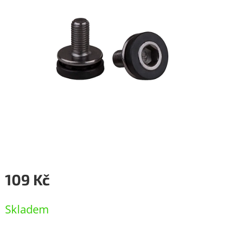
109 Kč
Měrná
cena:
Skladem