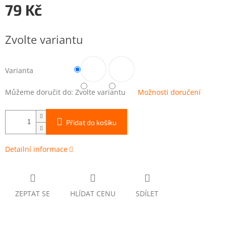
79 Kč
Měrná
cena:
Zvolte variantu
Varianta
Můžeme doručit do:
Zvolte variantu
Možnosti doručení
Přidat do košíku
Detailní informace
ZEPTAT SE
HLÍDAT CENU
SDÍLET