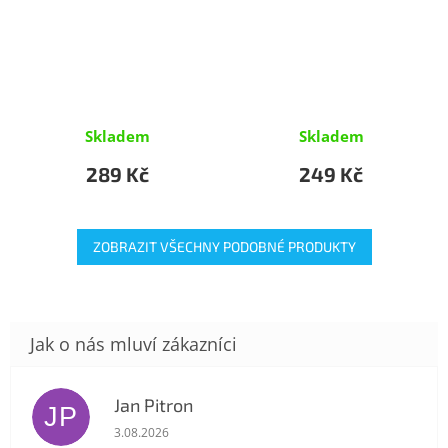
Skladem
Skladem
289 Kč
249 Kč
ZOBRAZIT VŠECHNY PODOBNÉ PRODUKTY
Jan Pitron
JP
Hodnocení obchodu je 5 z 5 hvězdiček.
3.08.2026