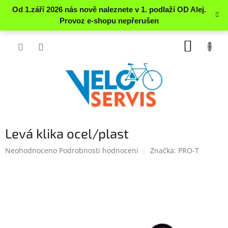
Přejít
NÁKUP
na
obsah
KOŠÍK
Levá klika ocel/plast
Průměrné
Neohodnoceno
Podrobnosti hodnocení
Značka:
PRO-T
hodnocení
produktu
je
0.0
z
5
hvězdiček.