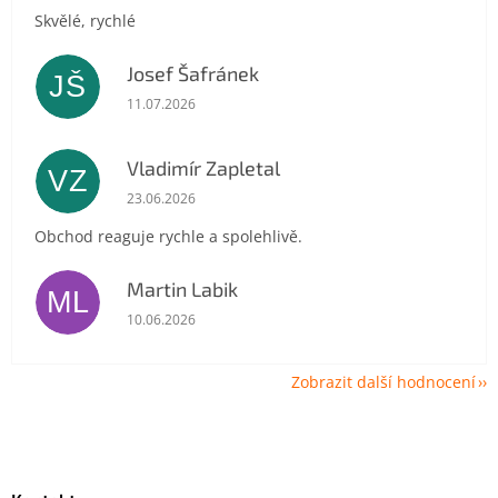
Skvělé, rychlé
Josef Šafránek
JŠ
Hodnocení obchodu je 5 z 5 hvězdiček.
11.07.2026
Vladimír Zapletal
VZ
Hodnocení obchodu je 5 z 5 hvězdiček.
23.06.2026
Obchod reaguje rychle a spolehlivě.
Martin Labik
ML
Hodnocení obchodu je 5 z 5 hvězdiček.
10.06.2026
Zobrazit další hodnocení
Z
á
p