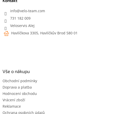
a
Kontakt
t
í
info
@
velo-team.com
731 182 009
Veloservis Alej
Havlíčkova 3305, Havlíčkův Brod 580 01
Vše o nákupu
Obchodní podmínky
Doprava a platba
Hodnocení obchodu
Vrácení zboží
Reklamace
Ochrana osobních údajů