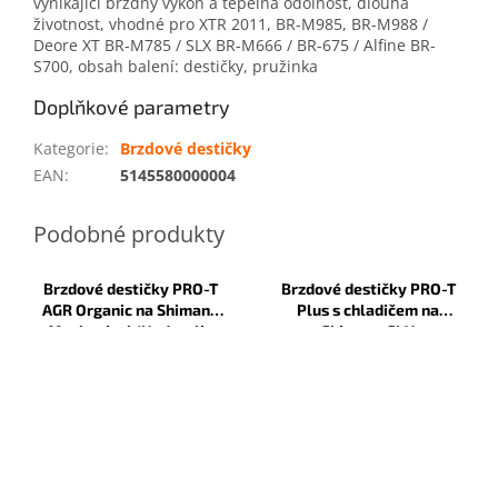
vynikající brzdný výkon a tepelná odolnost, dlouhá
životnost, vhodné pro XTR 2011, BR-M985, BR-M988 /
Deore XT BR-M785 / SLX BR-M666 / BR-675 / Alfine BR-
S700, obsah balení: destičky, pružinka
Doplňkové parametry
Kategorie
:
Brzdové destičky
EAN
:
5145580000004
Brzdové destičky PRO-T
Brzdové destičky PRO-T
AGR Organic na Shimano
Plus s chladičem na
Mechanical/Hydraulic
Shimano SLX