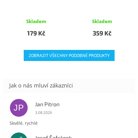
Skladem
Skladem
179 Kč
359 Kč
ZOBRAZIT VŠECHNY PODOBNÉ PRODUKTY
Jan Pitron
JP
Hodnocení obchodu je 5 z 5 hvězdiček.
3.08.2026
Skvělé, rychlé
Josef Šafránek