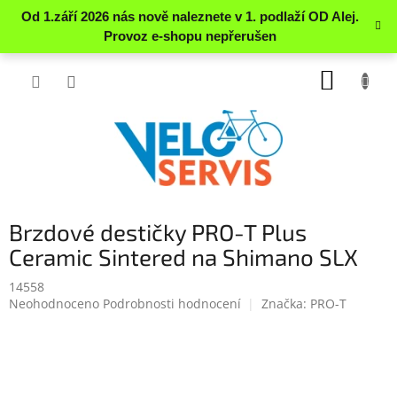
Přejít
NÁKUP
na
obsah
KOŠÍK
Brzdové destičky PRO-T Plus
Ceramic Sintered na Shimano SLX
14558
Průměrné
Neohodnoceno
Podrobnosti hodnocení
Značka:
PRO-T
hodnocení
produktu
je
0.0
z