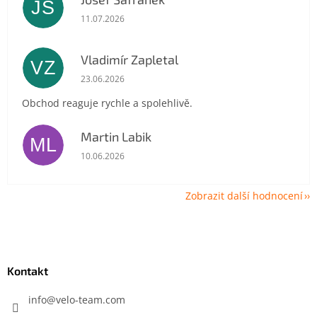
JŠ
Hodnocení obchodu je 5 z 5 hvězdiček.
11.07.2026
Vladimír Zapletal
VZ
Hodnocení obchodu je 5 z 5 hvězdiček.
23.06.2026
Obchod reaguje rychle a spolehlivě.
Martin Labik
ML
Hodnocení obchodu je 5 z 5 hvězdiček.
10.06.2026
Zobrazit další hodnocení
Z
á
p
a
Kontakt
t
í
info
@
velo-team.com