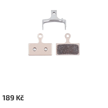
5
hvězdiček.
189 Kč
Měrná