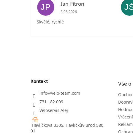
Jan Pitron
JP
J
Hodnocení obchodu je 5 z 5 hvězdič
3.08.2026
Skvělé, rychlé
Z
á
p
a
t
Kontakt
Vše o
í
info
@
velo-team.com
Obchod
731 182 009
Doprava
Hodnoc
Veloservis Alej
Vrácení
Reklam
Havlíčkova 3305, Havlíčkův Brod 580
01
Ochran