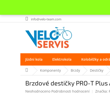
Přejít
info@velo-team.com
na
obsah
Jízdní kola
Elektrokola
Koloběžky a odr
Domů
Komponenty
Brzdy
Destičky
Brzdové destičky PRO-T Plus
Průměrné
Neohodnoceno
Podrobnosti hodnocení
Značka:
hodnocení
produktu
je
0.0