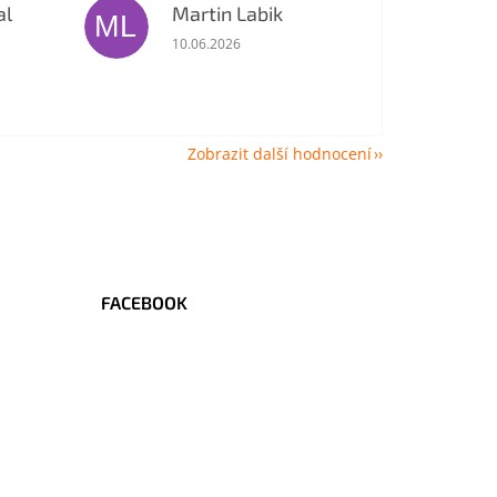
al
Martin Labik
ML
je 5 z 5 hvězdiček.
Hodnocení obchodu je 5 z 5 hvězdiček.
10.06.2026
Zobrazit další hodnocení
FACEBOOK