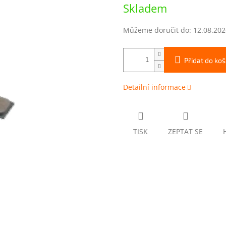
Měrná
Skladem
cena:
Můžeme doručit do:
12.08.202
Přidat do koš
Detailní informace
TISK
ZEPTAT SE