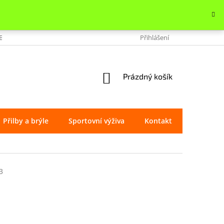
OBCHODU
VRÁCENÍ ZBOŽÍ
REKLAMACE
Přihlášení
OCHRANA OSOBNÍ
NÁKUPNÍ
Prázdný košík
KOŠÍK
Přilby a brýle
Sportovní výživa
Kontakt
Značky
3