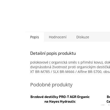
Popis
Hodnocení
Diskuze
Detailní popis produktu
polokovové ( organická směs s příměsí kovu), do
dvojnásobná životnost proti organickým destič
XT BR-M785 / SLX BR-M666 / Alfine BR-S700, obsa
Brzdové destičky PRO-T AGR Organic
B
na Hayes Hydraulic
C
Mech