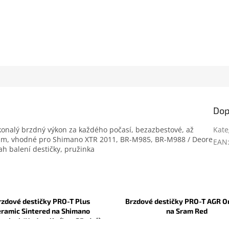
Dop
konalý brzdný výkon za každého počasí, bezazbestové, až
Kate
kám, vhodné pro Shimano XTR 2011, BR-M985, BR-M988 / Deore
EAN
h balení destičky, pružinka
rzdové destičky PRO-T Plus
Brzdové destičky PRO-T AGR O
eramic Sintered na Shimano
na Sram Red
anical/Hydraulic (box 25párů)