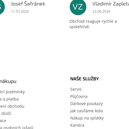
Josef Šafránek
Vladimír Zaplet
Š
VZ
ek.
Hodnocení obchodu je 5 z 5 hvězdiček.
Hodnocení obchodu 
11.07.2026
23.06.2026
Obchod reaguje rychle a
spolehlivě.
NAŠE SLUŽBY
 nákupu
Servis
ní podmínky
Půjčovna
 a platba
Dárkové poukazy
ení obchodu
Jak zasíláme kola
 zboží
Nákup na splátky
ace
Kariéra
a osobních údajů