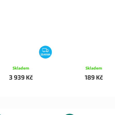
Z
ZDARMA
D
A
R
Skladem
Skladem
M
3 939 Kč
189 Kč
A