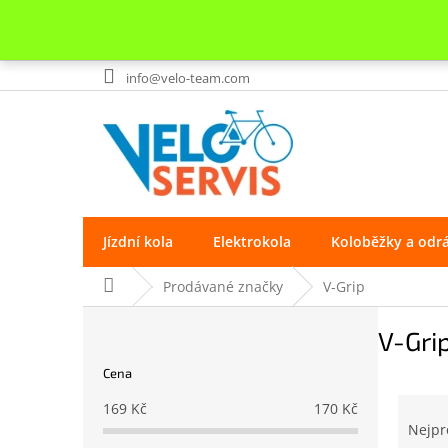
Přejít
info@velo-team.com
na
obsah
Jízdní kola
Elektrokola
Koloběžky a odr
Domů
Prodávané značky
V-Grip
P
V-Gri
o
s
Cena
t
r
Ř
169
Kč
170
Kč
a
a
Nejpr