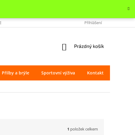
OBCHODU
VRÁCENÍ ZBOŽÍ
REKLAMACE
Přihlášení
OCHRANA OSOBNÍ
NÁKUPNÍ
Prázdný košík
KOŠÍK
Přilby a brýle
Sportovní výživa
Kontakt
Značky
1
položek celkem