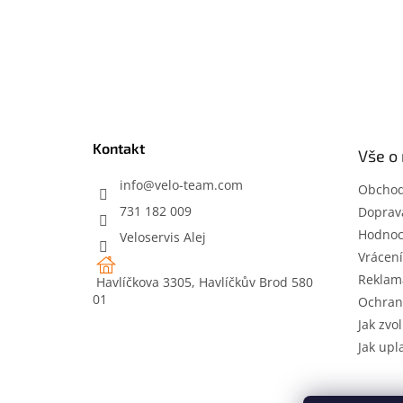
Z
á
p
a
t
Kontakt
Vše o
í
info
@
velo-team.com
Obchod
731 182 009
Doprava
Hodnoc
Veloservis Alej
Vrácení
Reklam
Havlíčkova 3305, Havlíčkův Brod 580
01
Ochran
Jak zvol
Jak upl