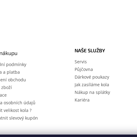
O
v
l
á
d
a
c
NAŠE SLUŽBY
í
 nákupu
p
Servis
r
ní podmínky
Půjčovna
v
 a platba
k
Dárkové poukazy
ení obchodu
y
Jak zasíláme kola
v
 zboží
Nákup na splátky
ý
ace
p
Kariéra
a osobních údajů
i
s
it velikost kola ?
u
atnit slevový kupón