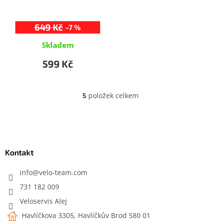
649 Kč
–7 %
Skladem
599 Kč
5
položek celkem
O
v
l
Z
á
á
d
p
a
a
Kontakt
c
t
í
í
info
@
velo-team.com
p
r
731 182 009
v
Veloservis Alej
k
y
Havlíčkova 3305, Havlíčkův Brod 580 01
v