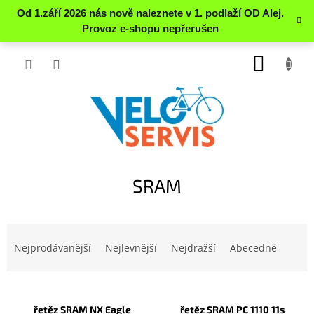
Přejít
NÁKUP
na
obsah
KOŠÍK
SRAM
Ř
a
Nejprodávanější
Nejlevnější
Nejdražší
Abecedně
z
e
V
n
ý
í
řetěz SRAM NX Eagle
řetěz SRAM PC 1110 11s