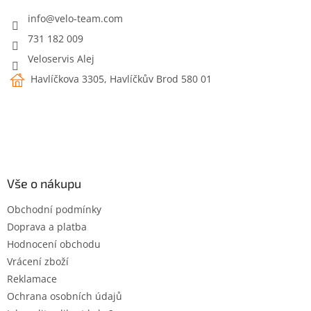
t
í
info
@
velo-team.com
731 182 009
Veloservis Alej
Havlíčkova 3305, Havlíčkův Brod 580 01
Vše o nákupu
Obchodní podmínky
Doprava a platba
Hodnocení obchodu
Vrácení zboží
Reklamace
Ochrana osobních údajů