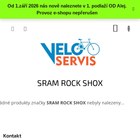
Přejít
NÁKUP
na
obsah
KOŠÍK
SRAM ROCK SHOX
ádné produkty značky
SRAM ROCK SHOX
nebyly nalezeny...
Z
á
p
a
Kontakt