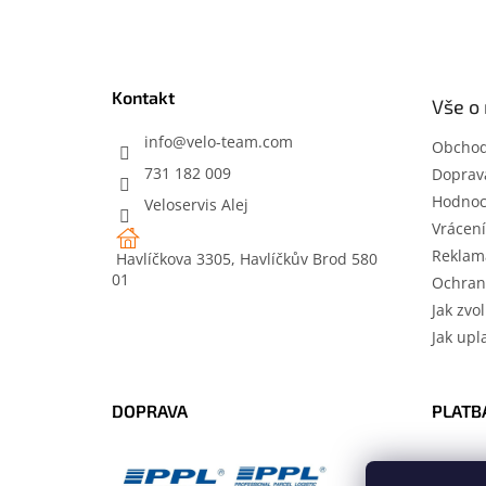
n
á
n
p
í
a
p
t
a
Kontakt
Vše o
í
n
e
info
@
velo-team.com
Obchod
l
731 182 009
Doprava
Hodnoc
Veloservis Alej
Vrácení
Reklam
Havlíčkova 3305, Havlíčkův Brod 580
01
Ochran
Jak zvol
Jak upl
DOPRAVA
PLATB