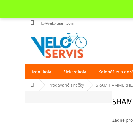
Přejít
info@velo-team.com
na
obsah
Jízdní kola
Elektrokola
Koloběžky a odr
Domů
Prodávané značky
SRAM HAMMERHE
P
SRAM
o
s
t
r
Žádné pro
a
Z