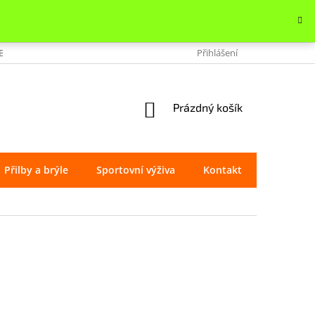
OBCHODU
VRÁCENÍ ZBOŽÍ
REKLAMACE
Přihlášení
OCHRANA OSOBNÍ
NÁKUPNÍ
Prázdný košík
KOŠÍK
Přilby a brýle
Sportovní výživa
Kontakt
Značky