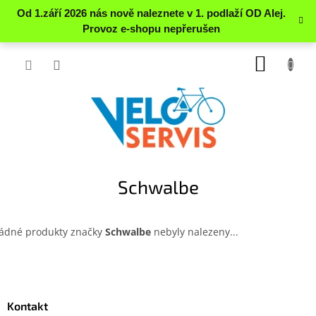
Přejít
NÁKUP
na
obsah
KOŠÍK
Schwalbe
ádné produkty značky
Schwalbe
nebyly nalezeny...
Z
á
p
a
Kontakt