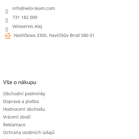
t
í
info
@
velo-team.com
731 182 009
Veloservis Alej
Havlíčkova 3305, Havlíčkův Brod 580 01
Vše o nákupu
Obchodní podmínky
Doprava a platba
Hodnocení obchodu
Vrácení zboží
Reklamace
Ochrana osobních údajů