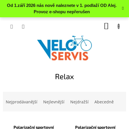
Přejít
NÁKUP
na
obsah
KOŠÍK
Relax
Ř
a
Nejprodávanější
Nejlevnější
Nejdražší
Abecedně
z
e
V
n
ý
í
Polarizační sportovní
Polarizační sportovní