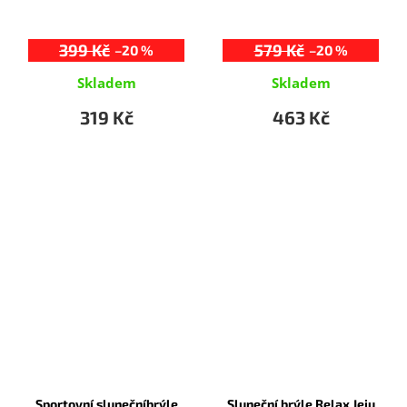
399 Kč
579 Kč
–20 %
–20 %
Skladem
Skladem
319 Kč
463 Kč
Sportovní slunečníbrýle
Sluneční brýle Relax Jeju