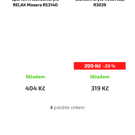
RELAX Mosera R5314O
R3039
399 Kč
–20 %
Skladem
Skladem
404 Kč
319 Kč
8
položek celkem
O
v
l
Z
á
á
d