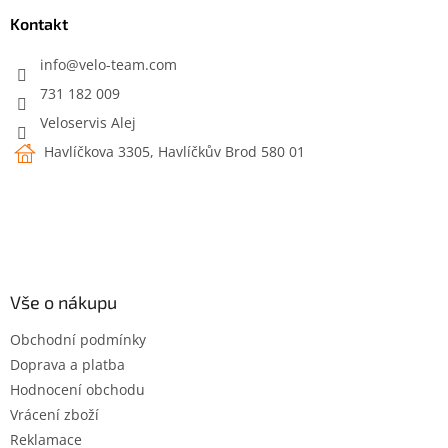
p
a
a
Kontakt
c
t
í
í
info
@
velo-team.com
p
r
731 182 009
v
Veloservis Alej
k
y
Havlíčkova 3305, Havlíčkův Brod 580 01
v
ý
p
i
s
u
Vše o nákupu
Obchodní podmínky
Doprava a platba
Hodnocení obchodu
Vrácení zboží
Reklamace