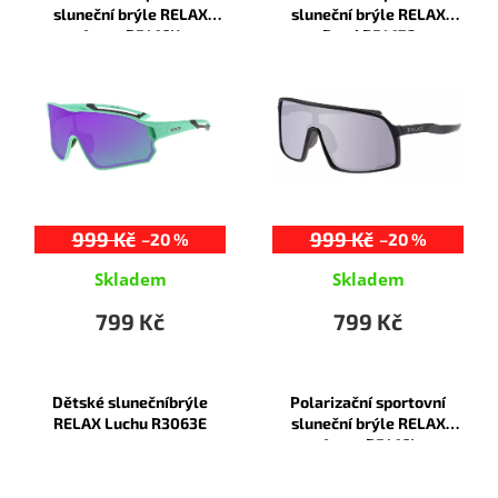
p
p
sluneční brýle RELAX
sluneční brýle RELAX
i
r
Artan R5416K
Prati R5417C
s
o
p
d
r
u
o
k
d
t
u
ů
k
t
999 Kč
999 Kč
–20 %
–20 %
ů
Skladem
Skladem
799 Kč
799 Kč
Dětské slunečníbrýle
Polarizační sportovní
RELAX Luchu R3063E
sluneční brýle RELAX
Artan R5416I