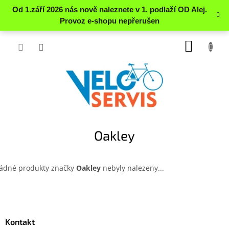
Přejít
NÁKUP
na
obsah
KOŠÍK
Oakley
ádné produkty značky
Oakley
nebyly nalezeny...
Z
á
p
a
Kontakt