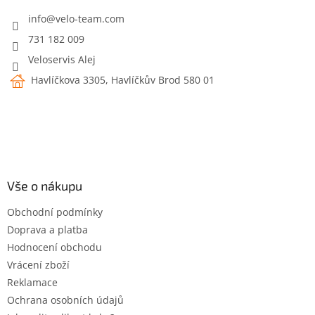
t
í
info
@
velo-team.com
731 182 009
Veloservis Alej
Havlíčkova 3305, Havlíčkův Brod 580 01
Vše o nákupu
Obchodní podmínky
Doprava a platba
Hodnocení obchodu
Vrácení zboží
Reklamace
Ochrana osobních údajů