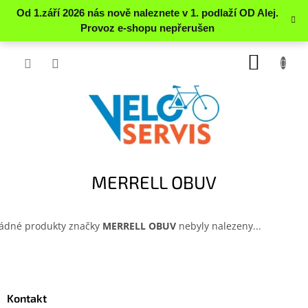
Přejít
NÁKUP
na
obsah
KOŠÍK
MERRELL OBUV
ádné produkty značky
MERRELL OBUV
nebyly nalezeny...
Z
á
p
a
Kontakt