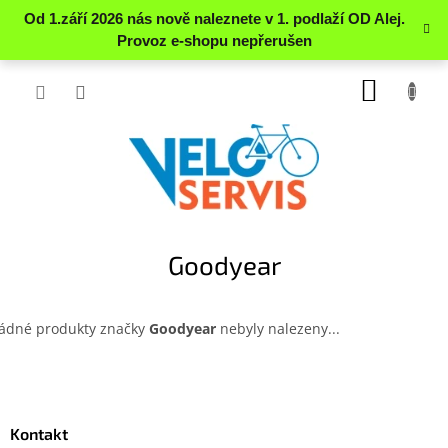
Přejít
NÁKUP
na
obsah
KOŠÍK
Goodyear
ádné produkty značky
Goodyear
nebyly nalezeny...
Z
á
p
a
Kontakt