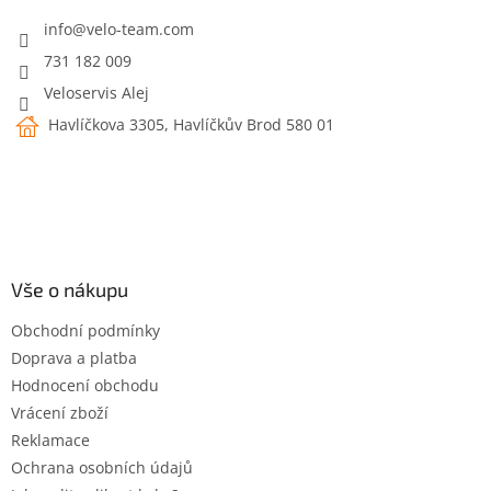
t
í
info
@
velo-team.com
731 182 009
Veloservis Alej
Havlíčkova 3305, Havlíčkův Brod 580 01
Vše o nákupu
Obchodní podmínky
Doprava a platba
Hodnocení obchodu
Vrácení zboží
Reklamace
Ochrana osobních údajů