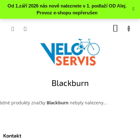
Přejít
NÁKUP
na
obsah
KOŠÍK
Blackburn
ádné produkty značky
Blackburn
nebyly nalezeny...
Z
á
p
a
Kontakt