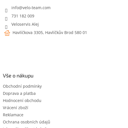
t
í
info
@
velo-team.com
731 182 009
Veloservis Alej
Havlíčkova 3305, Havlíčkův Brod 580 01
Vše o nákupu
Obchodní podmínky
Doprava a platba
Hodnocení obchodu
Vrácení zboží
Reklamace
Ochrana osobních údajů