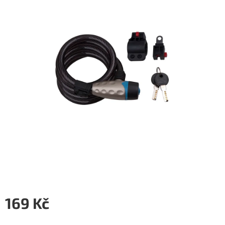
5
hvězdiček.
169 Kč
Měrná