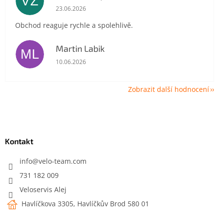
VZ
Hodnocení obchodu je 5 z 5 hvězdiček.
23.06.2026
Obchod reaguje rychle a spolehlivě.
Martin Labik
ML
Hodnocení obchodu je 5 z 5 hvězdiček.
10.06.2026
Zobrazit další hodnocení
Z
á
p
a
Kontakt
t
í
info
@
velo-team.com
731 182 009
Veloservis Alej
Havlíčkova 3305, Havlíčkův Brod 580 01