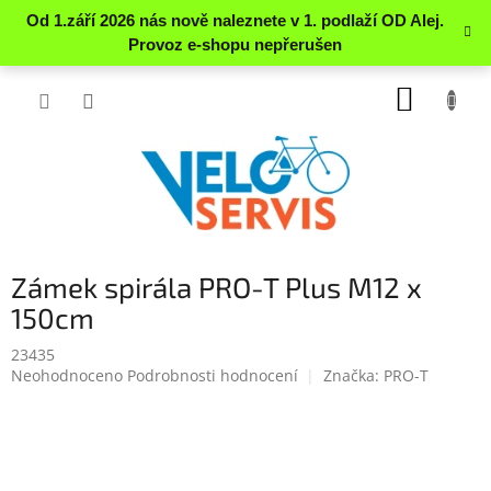
Přejít
NÁKUP
na
obsah
KOŠÍK
Zámek spirála PRO-T Plus M12 x
150cm
23435
Průměrné
Neohodnoceno
Podrobnosti hodnocení
Značka:
PRO-T
hodnocení
produktu
je
0.0
z