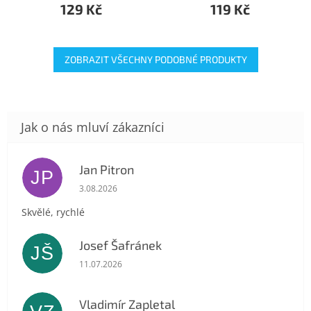
129 Kč
119 Kč
ZOBRAZIT VŠECHNY PODOBNÉ PRODUKTY
Jan Pitron
JP
Hodnocení obchodu je 5 z 5 hvězdiček.
3.08.2026
Skvělé, rychlé
Josef Šafránek
JŠ
Hodnocení obchodu je 5 z 5 hvězdiček.
11.07.2026
Vladimír Zapletal