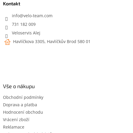
a
Kontakt
t
í
info
@
velo-team.com
731 182 009
Veloservis Alej
Havlíčkova 3305, Havlíčkův Brod 580 01
Vše o nákupu
Obchodní podmínky
Doprava a platba
Hodnocení obchodu
Vrácení zboží
Reklamace