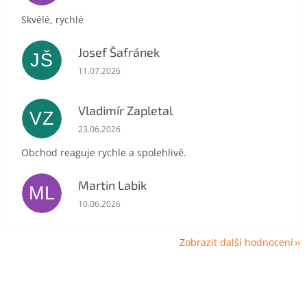
Skvělé, rychlé
Josef Šafránek
JŠ
Hodnocení obchodu je 5 z 5 hvězdiček.
11.07.2026
Vladimír Zapletal
VZ
Hodnocení obchodu je 5 z 5 hvězdiček.
23.06.2026
Obchod reaguje rychle a spolehlivě.
Martin Labik
ML
Hodnocení obchodu je 5 z 5 hvězdiček.
10.06.2026
Zobrazit další hodnocení
Z
á
p