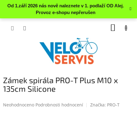
Přejít
NÁKUP
na
obsah
KOŠÍK
Zámek spirála PRO-T Plus M10 x
135cm Silicone
Průměrné
Neohodnoceno
Podrobnosti hodnocení
Značka:
PRO-T
hodnocení
produktu
je
0.0
z