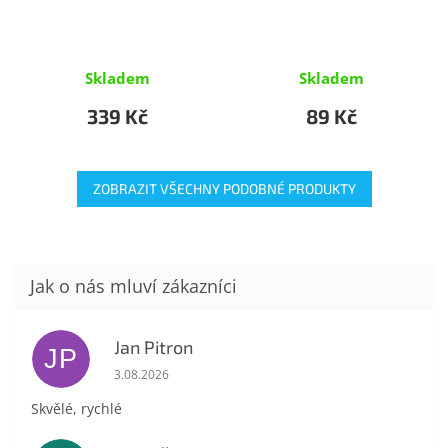
Skladem
Skladem
339 Kč
89 Kč
ZOBRAZIT VŠECHNY PODOBNÉ PRODUKTY
Jan Pitron
JP
Hodnocení obchodu je 5 z 5 hvězdiček.
3.08.2026
Skvělé, rychlé