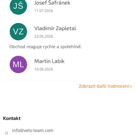
Josef Šafránek
JŠ
Hodnocení obchodu je 5 z 5 hvězdiček.
11.07.2026
Vladimír Zapletal
VZ
Hodnocení obchodu je 5 z 5 hvězdiček.
23.06.2026
Obchod reaguje rychle a spolehlivě.
Martin Labik
ML
Hodnocení obchodu je 5 z 5 hvězdiček.
10.06.2026
Zobrazit další hodnocení
Z
á
p
a
Kontakt
t
í
info
@
velo-team.com