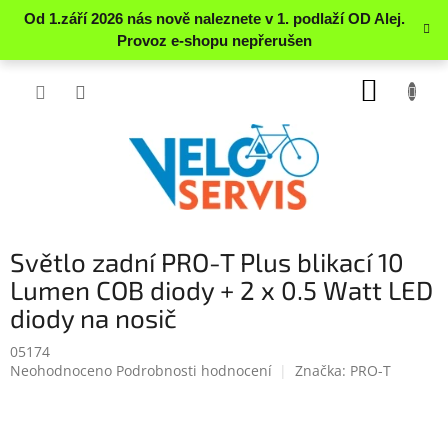
Přejít
NÁKUP
na
obsah
KOŠÍK
Světlo zadní PRO-T Plus blikací 10
Lumen COB diody + 2 x 0.5 Watt LED
diody na nosič
05174
Průměrné
Neohodnoceno
Podrobnosti hodnocení
Značka:
PRO-T
hodnocení
produktu
je
0.0