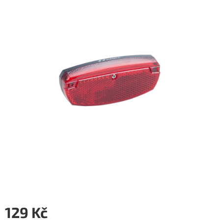
z
5
hvězdiček.
129 Kč