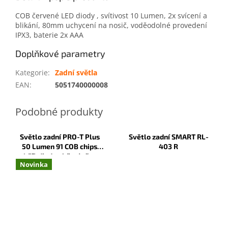
COB červené LED diody , svítivost 10 Lumen, 2x svícení a
blikání, 80mm uchycení na nosič, voděodolné provedení
IPX3, baterie 2x AAA
Doplňkové parametry
Kategorie
:
Zadní světla
EAN
:
5051740000008
Světlo zadní PRO-T Plus
Světlo zadní SMART RL-
50 Lumen 91 COB chips
403 R
LED diod nabíjecí přes
Novinka
USB Type C 100