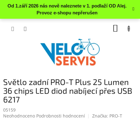
Přejít
NÁKUP
na
obsah
KOŠÍK
Světlo zadní PRO-T Plus 25 Lumen
36 chips LED diod nabíjecí přes USB
6217
05159
Průměrné
Neohodnoceno
Podrobnosti hodnocení
Značka:
PRO-T
hodnocení
produktu
je
0.0