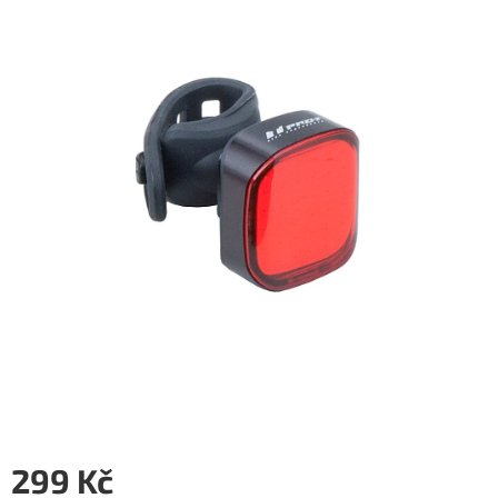
z
5
hvězdiček.
299 Kč