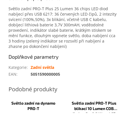
Světlo zadní PRO-T Plus 25 Lumen 36 chips LED diod
nabíjecí přes USB 6217: 36 červených LED čipů, 2 intezity
svícení (100%,50%), 3x blikání, včetně USB C kabelu,
dobíjecí lithiová baterie 3,7V 300mAH, voděodolné
provedení, indikátor slabé baterie, krátkým stiskem se
mění funkce, dlouhým vypnete světlo, doba nabíjení cca
3 hodiny (zelený indikátor se rozsvítí při nabíjení a
zhasne po dokončení nabíjení)
Doplňkové parametry
Kategorie
:
Zadní světla
EAN
:
5051590000005
Světlo zadní na dynamo
Světlo zadní PRO-T Plus
PRO-T
blikací 10 Lumen COB
diody + 2 x 0.5 Watt LED
diody na nosič