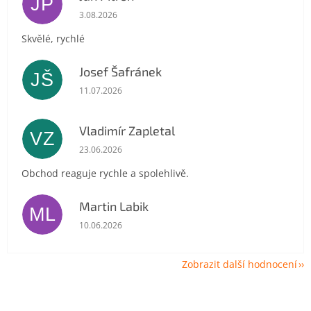
JP
Hodnocení obchodu je 5 z 5 hvězdiček.
3.08.2026
Skvělé, rychlé
Josef Šafránek
JŠ
Hodnocení obchodu je 5 z 5 hvězdiček.
11.07.2026
Vladimír Zapletal
VZ
Hodnocení obchodu je 5 z 5 hvězdiček.
23.06.2026
Obchod reaguje rychle a spolehlivě.
Martin Labik
ML
Hodnocení obchodu je 5 z 5 hvězdiček.
10.06.2026
Zobrazit další hodnocení
Z
á