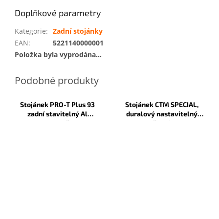
Doplňkové parametry
Kategorie
:
Zadní stojánky
EAN
:
5221140000001
Položka byla vyprodána…
Stojánek PRO-T Plus 93
Stojánek CTM SPECIAL,
zadní stavitelný Al
duralový nastavitelný
24"-29", rozteč 40mm
černý