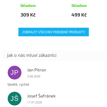
Skladem
Skladem
309 Kč
499 Kč
ZOBRAZIT VŠECHNY PODOBNÉ PRODUKTY
Jan Pitron
JP
Hodnocení obchodu je 5 z 5 hvězdiček.
3.08.2026
Skvělé, rychlé
Josef Šafránek
JŠ
Hodnocení obchodu je 5 z 5 hvězdiček.
11.07.2026