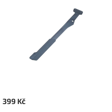
5
hvězdiček.
399 Kč
Měrná