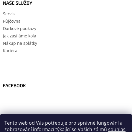
NAŠE SLUŽBY
Servis
Půjčovna
Dárkové poukazy
Jak zasíláme kola
Nákup na splátky
Kariéra
FACEBOOK
Tento web od Vás potřebuje pro správné fungování a
zobrazování informací týkající se Vašich zájmů
souhlas
.