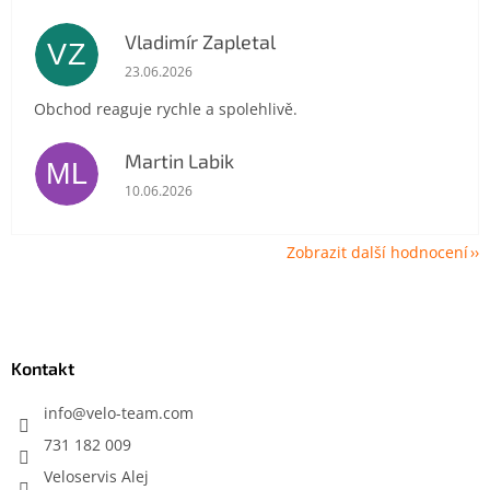
Vladimír Zapletal
VZ
Hodnocení obchodu je 5 z 5 hvězdiček.
23.06.2026
Obchod reaguje rychle a spolehlivě.
Martin Labik
ML
Hodnocení obchodu je 5 z 5 hvězdiček.
10.06.2026
Zobrazit další hodnocení
Z
á
p
a
Kontakt
t
í
info
@
velo-team.com
731 182 009
Veloservis Alej