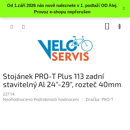
Přejít
NÁKUP
na
obsah
KOŠÍK
Stojánek PRO-T Plus 113 zadní
stavitelný Al 24"-29", rozteč 40mm
22114
Průměrné
Neohodnoceno
Podrobnosti hodnocení
Značka:
PRO-T
hodnocení
produktu
je
0.0
z