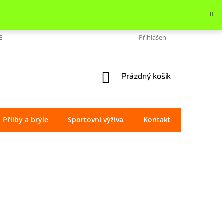
OBCHODU
VRÁCENÍ ZBOŽÍ
REKLAMACE
Přihlášení
OCHRANA OSOBNÍ
NÁKUPNÍ
Prázdný košík
KOŠÍK
Přilby a brýle
Sportovní výživa
Kontakt
Značky