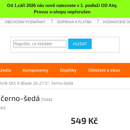
OBCHODNÍ PODMÍNKY
DOPRAVA A PLATBA
HODNOCENÍ 
HLEDAT
ážedla
Komponenty
Doplňky
Oblečení a obuv
atník SKS X-Blade 26-27,5", černo-šedá
, černo-šedá
25442
SKS
549 Kč