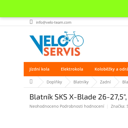
Přejít
info@velo-team.com
na
obsah
Jízdní kola
Elektrokola
Koloběžky a odr
Domů
Doplňky
Blatníky
Zadní
Bl
Blatník SKS X-Blade 26-27,5"
Průměrné
Neohodnoceno
Podrobnosti hodnocení
Značka:
hodnocení
produktu
je
0.0