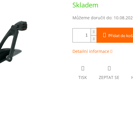
Měrná
Skladem
cena:
Můžeme doručit do:
10.08.202
Přidat do koš
Detailní informace
TISK
ZEPTAT SE