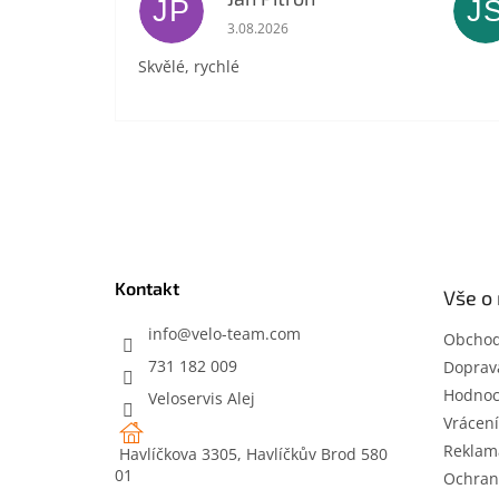
JP
J
Hodnocení obchodu je 5 z 5 hvězdič
3.08.2026
Skvělé, rychlé
Z
á
p
a
t
Kontakt
Vše o
í
info
@
velo-team.com
Obchod
731 182 009
Doprava
Hodnoc
Veloservis Alej
Vrácení
Reklam
Havlíčkova 3305, Havlíčkův Brod 580
01
Ochran