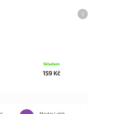
Další
produkt
Skladem
159 Kč
al
Martin Labik