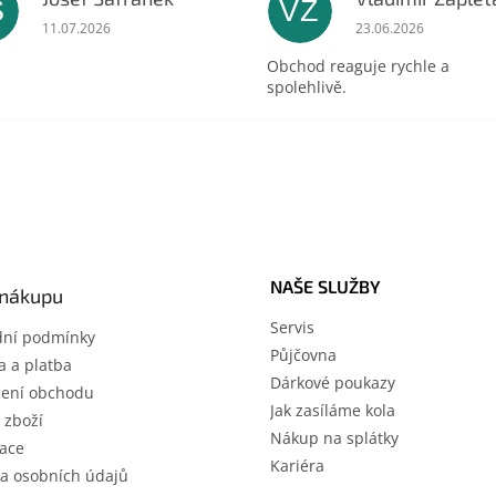
Š
VZ
ek.
Hodnocení obchodu je 5 z 5 hvězdiček.
Hodnocení obchodu 
11.07.2026
23.06.2026
Obchod reaguje rychle a
spolehlivě.
NAŠE SLUŽBY
 nákupu
Servis
ní podmínky
Půjčovna
 a platba
Dárkové poukazy
ení obchodu
Jak zasíláme kola
 zboží
Nákup na splátky
ace
Kariéra
a osobních údajů