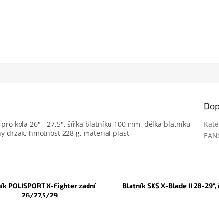
Dop
ro kola 26" - 27,5", šířka blatníku 100 mm, délka blatníku
Kate
ý držák, hmotnost 228 g, materiál plast
EAN
ník POLISPORT X-Fighter zadní
Blatník SKS X-Blade II 28-29",
26/27,5/29